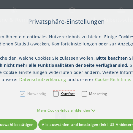
ene & Reinigung
Versand & Logistik
Arbeitssch
Privatsphäre-Einstellungen
) springen [AK + 2]
frei ab € 75,00 netto, darunter € 10,00 (AT/DE)
Newslett
m Ihnen ein optimales Nutzererlebnis zu bieten. Einige Cookies
ienen Statistikzwecken, Komforteinstellungen oder zur Anzeige
scheiden, welche Cookies Sie zulassen wollen.
Bitte beachten Si
kter Tisch
gienebekleidung (PSA)
Palettensicherung
Gastroverpackungen
Hygienepapiere
Polstern & Kennzeichnen
Küchenbedarf
Waschraumhygie
Versan
Hygie
 nicht mehr alle Funktionalitäten der Seite verfügbar sind.
S
Einweghauben
Mundschutz
Schutzkleidung
wegverpackungen
Schalen
Siegelschalen
te
Cookie-Einstellungen
widerrufen oder ändern. Weitere Inform
unserer
Datenschutzerklärung
und unserer
Cookie-Richtlinie
.
Notwendig
Komfort
Marketing
Mehr Cookie-Infos einblenden
uswahl bestätigen
Alle auswählen und bestätigen (inkl. US-Anbieter