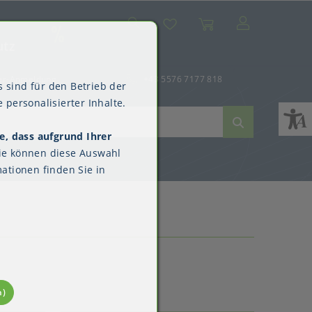
Suche
Mein Konto
Wunschliste
Warenkorb
SALE
utz
er-Anmeldung
+43 5576 7177 818
 sind für den Betrieb der
 personalisierter Inhalte.
e, dass aufgrund Ihrer
ne
dverpackungen
ne & Reinigung
Kimberly-Clark™
ie können diese Auswahl
Überschuhe
ationen finden Sie in
n)