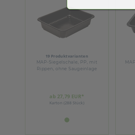
19 Produktvarianten
MAP-Siegelschale, PP, mit
MAP
Rippen, ohne Saugeinlage
ab 27,79 EUR*
Karton (288 Stück)