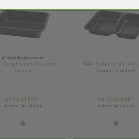
4 Produktvarianten
-Siegelschale, PP, ohne
MAP-Siegelschale, PP, 
Rippen
Rippen, 2-geteilt
ab 64,42 EUR*
ab 72,04 EUR*
Karton (360 Stück)
Karton (360 Stück)