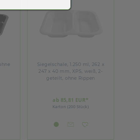
ohne
Siegelschale, 1.250 ml, 262 x
247 x 40 mm, XPS, weiß, 2-
geteilt, ohne Rippen
ab 85,81 EUR*
Karton (200 Stück)