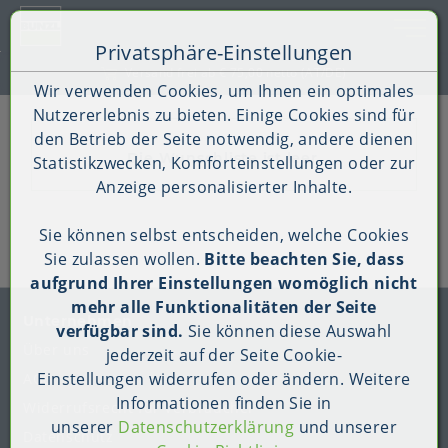
Toggle 
Privatsphäre-Einstellungen
Zum Inhalt springen [AK + 0]
Zum Hauptmenü springen [AK + 1]
Zum Shop-Menü (Suche, Wunschliste, Warenkorb, Mein Ac
Zum Widget-Menü rechts springen [AK + 3]
Zu den Inhalten im Fußbereich springen [AK + 4]
Versand frei ab € 75,00 netto (AT/DE)
Wir verwenden Cookies, um Ihnen ein optimales
Nutzererlebnis zu bieten. Einige Cookies sind für
den Betrieb der Seite notwendig, andere dienen
Die Wunschliste ist leer.
Statistikzwecken, Komforteinstellungen oder zur
Anzeige personalisierter Inhalte.
Sie können selbst entscheiden, welche Cookies
Sie zulassen wollen.
Bitte beachten Sie, dass
aufgrund Ihrer Einstellungen womöglich nicht
mehr alle Funktionalitäten der Seite
Unternehmen
verfügbar sind.
Sie können diese Auswahl
Über uns
jederzeit auf der Seite
Cookie-
Einstellungen
widerrufen oder ändern. Weitere
AGB
Informationen finden Sie in
Widerrufsrecht
für
Verbraucher
unserer
Datenschutzerklärung
und unserer
Datenschutz