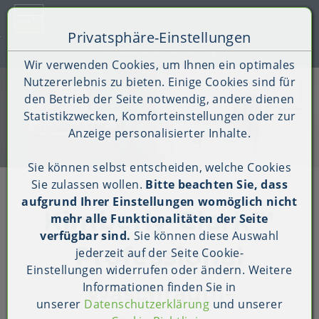
Toggle 
Privatsphäre-Einstellungen
Zum Inhalt springen [AK + 0]
Zum Hauptmenü springen [AK + 1]
Zum Shop-Menü (Suche, Wunschliste, Warenkorb, Mein Ac
Zum Widget-Menü rechts springen [AK + 3]
Zu den Inhalten im Fußbereich springen [AK + 4]
Newsletter-Anmeldung
Wir verwenden Cookies, um Ihnen ein optimales
Nutzererlebnis zu bieten. Einige Cookies sind für
den Betrieb der Seite notwendig, andere dienen
Statistikzwecken, Komforteinstellungen oder zur
Anzeige personalisierter Inhalte.
Sie können selbst entscheiden, welche Cookies
Sie zulassen wollen.
Bitte beachten Sie, dass
aufgrund Ihrer Einstellungen womöglich nicht
Kimberly-Clark™
mehr alle Funktionalitäten der Seite
verfügbar sind.
Sie können diese Auswahl
Professional
jederzeit auf der Seite
Cookie-
Einstellungen
widerrufen oder ändern. Weitere
Informationen finden Sie in
Waschraum-
unserer
Datenschutzerklärung
und unserer