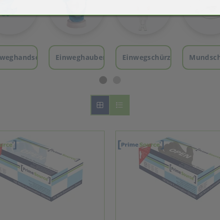
nweghandschuhe
Einweghauben
Einwegschürzen
Mundsch