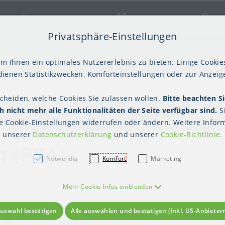
ene & Reinigung
Versand & Logistik
Arbeitssch
Privatsphäre-Einstellungen
) springen [AK + 2]
frei ab € 75,00 netto, darunter € 10,00 (AT/DE)
Newslett
m Ihnen ein optimales Nutzererlebnis zu bieten. Einige Cookies
ienen Statistikzwecken, Komforteinstellungen oder zur Anzeige
scheiden, welche Cookies Sie zulassen wollen.
Bitte beachten Si
kter Tisch
gienebekleidung (PSA)
Palettensicherung
Gastroverpackungen
Hygienepapiere
Polstern & Kennzeichnen
Küchenbedarf
Waschraumhygie
Versan
Hygie
 nicht mehr alle Funktionalitäten der Seite verfügbar sind.
S
Einweghauben
Mundschutz
Schutzkleidung
A)
te
Cookie-Einstellungen
widerrufen oder ändern. Weitere Inform
unserer
Datenschutzerklärung
und unserer
Cookie-Richtlinie
.
g (PSA)
Notwendig
Komfort
Marketing
Mehr Cookie-Infos einblenden
uswahl bestätigen
Alle auswählen und bestätigen (inkl. US-Anbieter