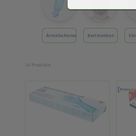
Ärmelschoner
Bartmasken
Ei
24 Produkte