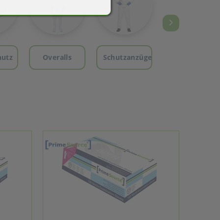
utz
Overalls
Schutzanzüge
Überschuhe