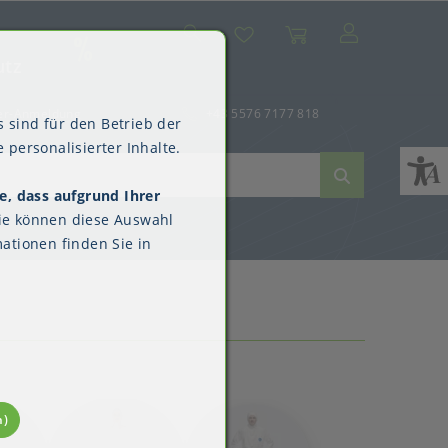
Suche
Mein Konto
Wunschliste
Warenkorb
SALE
utz
er-Anmeldung
+43 5576 7177 818
 sind für den Betrieb der
 personalisierter Inhalte.
e, dass aufgrund Ihrer
ne
dverpackungen
ne & Reinigung
Kimberly-Clark™
ie können diese Auswahl
Überschuhe
ationen finden Sie in
n)