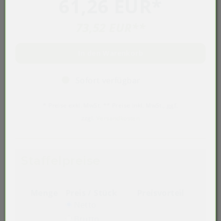
61,26 EUR
*
73,52 EUR
**
In den Warenkorb
Sofort verfügbar
* Preise exkl. MwSt. ** Preise inkl. MwSt., ggf.
zzgl.
Versandkosten
Staffelpreise
Menge
Preis / Stück
Preisvorteil
Netto
Brutto