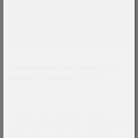
ab 1
61,26 EUR
/
Stück
ab 56
55,14 EUR
/
6,13 EUR
Stück
(10%)
Folienspender INOX Starter-Set –
bewährte Qualität für Profis
Akkordeon auf-/zuklappen st
Produktbeschreibung
Das INOX Starter-Set besteht aus einem
hochwertigen Folienspender aus Edelstahl sowie
je einer Rolle Frischhaltefolie und Alufolie. Ideal
für den Einsatz in Gastronomie, Großküche oder