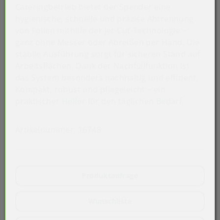
Cateringbetrieb bietet der Spender eine
hygienische, schnelle und präzise Abtrennung
von Folien mithilfe der Jet-Cut-Technologie –
ganz ohne Messer oder Abreißen per Hand. Die
stabile Ausführung sorgt für sicheren Stand auf
Arbeitsflächen. Dank der Nachfüllfunktion ist
das System besonders nachhaltig und effizient.
Kompakt, robust und pflegeleicht – ein
praktischer Helfer für den täglichen Bedarf.
Artikelnummer:
16748
Produktanfrage
Wunschliste