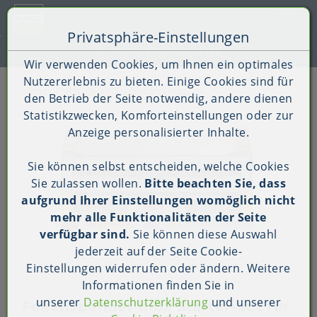
Toggle 
Privatsphäre-Einstellungen
Zum Inhalt springen [AK + 0]
Zum Hauptmenü springen [AK + 1]
Zum Shop-Menü (Suche, Wunschliste, Warenkorb, Mein Ac
Zum Widget-Menü rechts springen [AK + 3]
Zu den Inhalten im Fußbereich springen [AK + 4]
Kauf auf Rechnung (B2B)
Wir verwenden Cookies, um Ihnen ein optimales
Nutzererlebnis zu bieten. Einige Cookies sind für
Shop
Produkt-Detailansicht
den Betrieb der Seite notwendig, andere dienen
Statistikzwecken, Komforteinstellungen oder zur
Anzeige personalisierter Inhalte.
Sie können selbst entscheiden, welche Cookies
Sie zulassen wollen.
Bitte beachten Sie, dass
aufgrund Ihrer Einstellungen womöglich nicht
mehr alle Funktionalitäten der Seite
verfügbar sind.
Sie können diese Auswahl
jederzeit auf der Seite
Cookie-
Einstellungen
widerrufen oder ändern. Weitere
Informationen finden Sie in
unserer
Datenschutzerklärung
und unserer
Folienspender Inox Starter-Set für