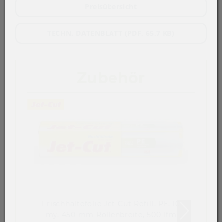
Preisübersicht
TECHN. DATENBLATT (PDF, 65,7 KB)
Zubehör
Frischhaltefolie Jet-Cut Refill, PE, 10
my, 450 mm Rollenbreite, 500 lfm