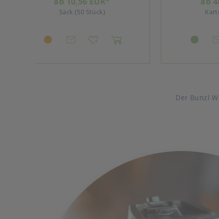
ab 48,44 EUR*
Karton (6 Rolle)
Der Bunzl W