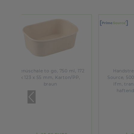
, 172
Handstretchfolie Prime
Einw
PP,
Source, 500 mm, 20 my, 270
Gabel
lfm, transparent, innen
haftend, außen glatt