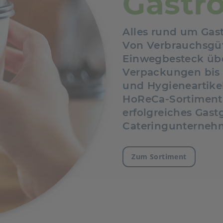
Gastr
Alles rund um Gast
Von Verbrauchsgüt
Einwegbesteck übe
Verpackungen bis 
und Hygieneartike
HoReCa-Sortiment a
erfolgreiches Gast
Cateringunterneh
Zum Sortiment