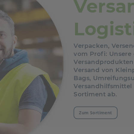
Versa
Logist
Verpacken, Verse
vom Profi: Unsere
Versandprodukten 
Versand von Kleinp
Bags, Umreifungsut
Versandhilfsmitte
Sortiment ab.
Zum Sortiment