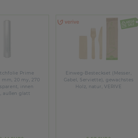
eg-Besteckset (Messer,
Folienspender Inox Star
, Serviette), gewachstes
Set für Jet-Cut Refill 4
Holz, natur, VERIVE
inkl. 1 Rolle Frischhalte
Jet-Cut Refill PVC 450
500 lfm + 1 Rolle Alufo
Alustar Jet-Cut Refill 
x 70 lfm