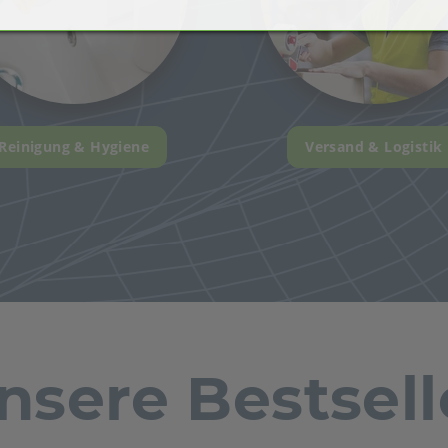
Reinigung & Hygiene
Versand & Logistik
nsere Bestsell