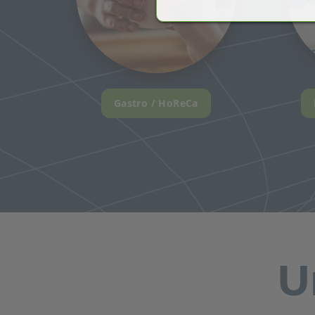
Gastro / HoReCa
U