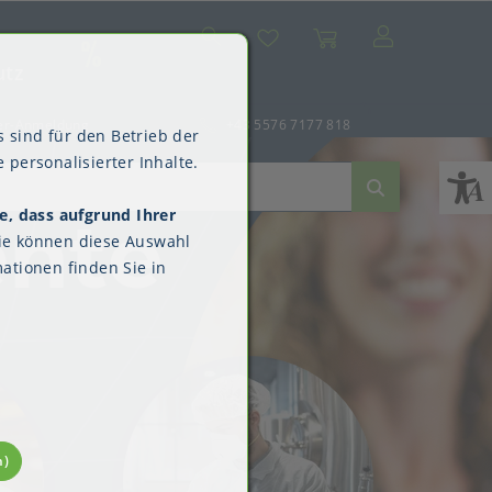
Suche
Mein Konto
Wunschliste
Warenkorb
SALE
utz
er-Anmeldung
+43 5576 7177 818
 sind für den Betrieb der
 personalisierter Inhalte.
ente
e, dass aufgrund Ihrer
ne
dverpackungen
ne & Reinigung
Kimberly-Clark™
ie können diese Auswahl
Überschuhe
ationen finden Sie in
n)