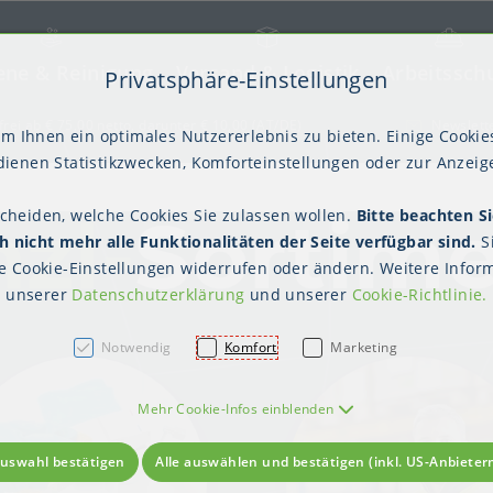
ene & Reinigung
Versand & Logistik
Arbeitssch
Privatsphäre-Einstellungen
) springen [AK + 2]
frei ab € 75,00 netto, darunter € 10,00 (AT/DE)
Newslett
m Ihnen ein optimales Nutzererlebnis zu bieten. Einige Cookies
ienen Statistikzwecken, Komforteinstellungen oder zur Anzeige
zl-
Sortim
scheiden, welche Cookies Sie zulassen wollen.
Bitte beachten Si
kter Tisch
gienebekleidung (PSA)
Palettensicherung
Gastroverpackungen
Hygienepapiere
Polstern & Kennzeichnen
Küchenbedarf
Waschraumhygie
Versan
Hygie
 nicht mehr alle Funktionalitäten der Seite verfügbar sind.
S
Einweghauben
Mundschutz
Schutzkleidung
te
Cookie-Einstellungen
widerrufen oder ändern. Weitere Inform
unserer
Datenschutzerklärung
und unserer
Cookie-Richtlinie
.
Notwendig
Komfort
Marketing
Mehr Cookie-Infos einblenden
uswahl bestätigen
Alle auswählen und bestätigen (inkl. US-Anbieter