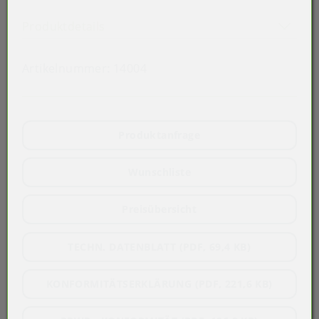
Lebensmittel
Akkordeon auf-/zuklappen stimmen 
Produktdetails
Artikelnummer:
14004
Produktanfrage
Wunschliste
Preisübersicht
TECHN. DATENBLATT (PDF, 69,4 KB)
KONFORMITÄTSERKLÄRUNG (PDF, 221,6 KB)