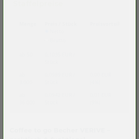
Staffelpreise
Menge
Preis / Stück
Preisvorteil
Netto
Brutto
ab 50
0,1035 EUR
/
Stück
ab
0,0989 EUR
/
0,00 EUR
3.000
Stück
(4%)
ab
0,0942 EUR
/
0,01 EUR
36.000
Stück
(9%)
Coffee to go Becher VERIVE –