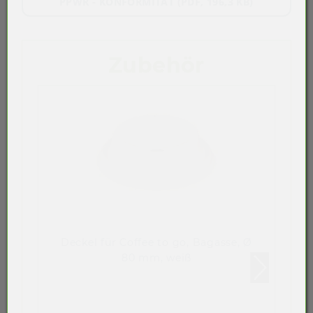
PPWR - KONFORMITÄT (PDF, 196,3 KB)
Zubehör
Deckel für Coffee to go, Bagasse, Ø
80 mm, weiß