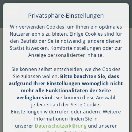
Toggle 
Privatsphäre-Einstellungen
Zum Inhalt springen [AK + 0]
Zum Hauptmenü springen [AK + 1]
Zum Shop-Menü (Suche, Wunschliste, Warenkorb, Mein Ac
Zum Widget-Menü rechts springen [AK + 3]
Zu den Inhalten im Fußbereich springen [AK + 4]
Kauf auf Rechnung (B2B)
Wir verwenden Cookies, um Ihnen ein optimales
Nutzererlebnis zu bieten. Einige Cookies sind für
HOME
Produkt-Detailansicht
den Betrieb der Seite notwendig, andere dienen
Statistikzwecken, Komforteinstellungen oder zur
Anzeige personalisierter Inhalte.
Sie können selbst entscheiden, welche Cookies
Sie zulassen wollen.
Bitte beachten Sie, dass
aufgrund Ihrer Einstellungen womöglich nicht
mehr alle Funktionalitäten der Seite
verfügbar sind.
Sie können diese Auswahl
jederzeit auf der Seite
Cookie-
Einstellungen
widerrufen oder ändern. Weitere
Informationen finden Sie in
unserer
Datenschutzerklärung
und unserer