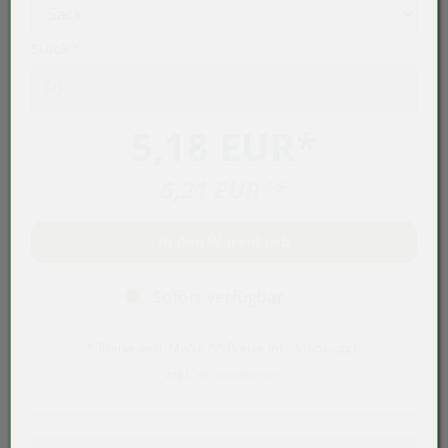
Stück
*
5,18 EUR
*
6,21 EUR
**
In den Warenkorb
Sofort verfügbar
* Preise exkl. MwSt. ** Preise inkl. MwSt., ggf.
zzgl.
Versandkosten