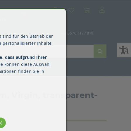
Suche
Mein Konto
Wunschliste
Warenkorb
SALE
utz
er-Anmeldung
+43 5576 7177 818
 sind für den Betrieb der
 personalisierter Inhalte.
e, dass aufgrund Ihrer
ne
dverpackungen
ne & Reinigung
Kimberly-Clark™
ie können diese Auswahl
Überschuhe
ationen finden Sie in
m, Virgin, transparent-
n)