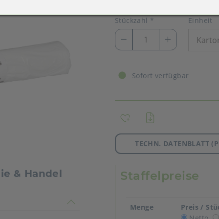
Stückzahl
*
Einheit
Sofort verfügbar
TECHN. DATENBLATT (P
mie & Handel
Staffelpreise
timmen nicht überein
Menge
Preis / St
Netto