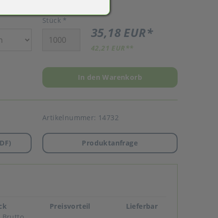
Stück
*
35,18 EUR
*
42,21 EUR
**
In den Warenkorb
Artikelnummer:
14732
DF)
Produktanfrage
ück
Preisvorteil
Lieferbar
Brutto