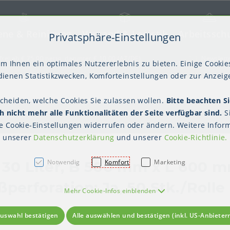
ene & Reinigung
Versand & Logistik
Arbeitssch
Privatsphäre-Einstellungen
) springen [AK + 2]
frei ab € 75,00 netto, darunter € 10,00 (AT/DE)
Newslett
m Ihnen ein optimales Nutzererlebnis zu bieten. Einige Cookies
ienen Statistikzwecken, Komforteinstellungen oder zur Anzeige
scheiden, welche Cookies Sie zulassen wollen.
Bitte beachten Si
kter Tisch
gienebekleidung (PSA)
Palettensicherung
Gastroverpackungen
Hygienepapiere
Polstern & Kennzeichnen
Küchenbedarf
Waschraumhygie
Versan
Hygie
 nicht mehr alle Funktionalitäten der Seite verfügbar sind.
S
Einweghauben
Mundschutz
Schutzkleidung
te
Cookie-Einstellungen
widerrufen oder ändern. Weitere Inform
unserer
Datenschutzerklärung
und unserer
Cookie-Richtlinie
.
Notwendig
Komfort
Marketing
 30 Liter, B 500 mm x L 600 m
perforation: Ja, 50 Stk./Rolle
Mehr Cookie-Infos einblenden
uswahl bestätigen
Alle auswählen und bestätigen (inkl. US-Anbieter