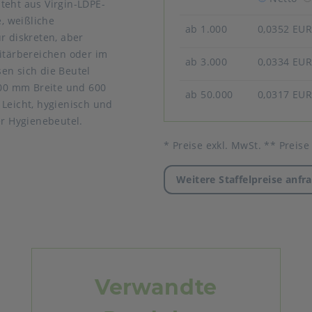
teht aus Virgin-LDPE-
e, weißliche
ab 1.000
0,0352 EU
r diskreten, aber
nitärbereichen oder im
ab 3.000
0,0334 EU
en sich die Beutel
00 mm Breite und 600
ab 50.000
0,0317 EU
 Leicht, hygienisch und
er Hygienebeutel.
* Preise exkl. MwSt. ** Preise
Weitere Staffelpreise anfr
Verwandte