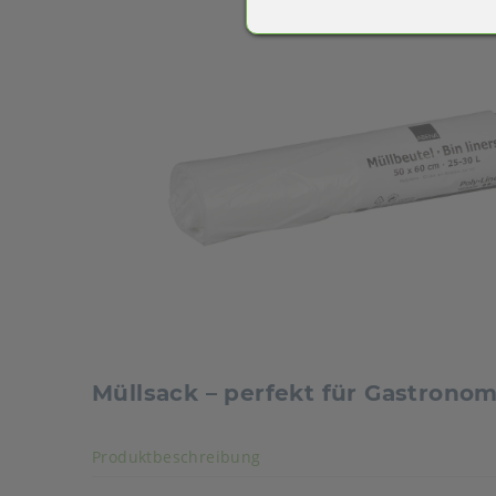
Müllsack – perfekt für Gastrono
Akkordeon auf-/zuklappen s
Produktbeschreibung