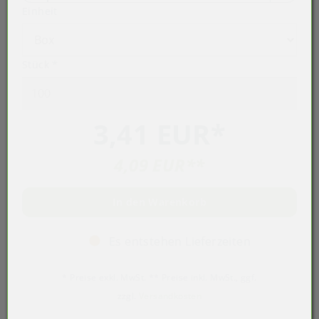
Einheit
Stück
*
3,41 EUR
*
4,09 EUR
**
In den Warenkorb
Es entstehen Lieferzeiten
* Preise exkl. MwSt. ** Preise inkl. MwSt., ggf.
zzgl.
Versandkosten