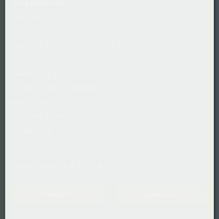
Unternehmen
Über uns
AGB
Widerrufsrecht
für
Verbraucher
Datenschutz
Cookie-Richtlinie
Barrierefreiheitserklärung
Impressum
Versandkosten
Entsorgung
Telefon:
+43 5576 7177 818
Kontakt
Newsletter