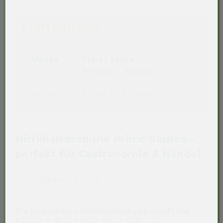
Staffelpreise
Menge
Preis / Stück
Netto
Brutto
ab 100
0,0341 EUR
/ Stück
Nitrilhandschuhe Prime Source –
perfekt für Gastronomie & Handel
Akkordeon auf-/zuklappen st
Produktbeschreibung
Die puderfreien Nitrilhandschuhe von Prime
Source in Blau bieten einen sicheren,