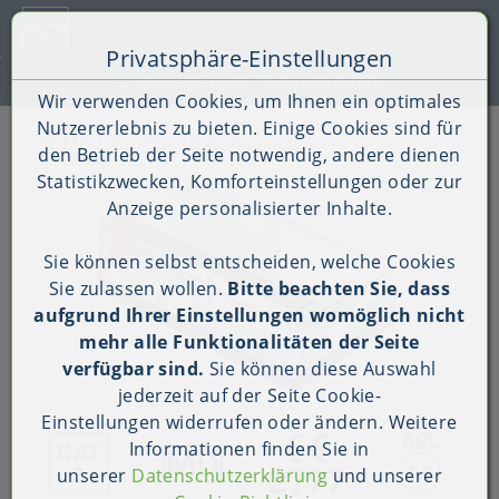
Toggle 
Privatsphäre-Einstellungen
Zum Inhalt springen [AK + 0]
Zum Hauptmenü springen [AK + 1]
Zum Shop-Menü (Suche, Wunschliste, Warenkorb, Mein Ac
Zum Widget-Menü rechts springen [AK + 3]
Zu den Inhalten im Fußbereich springen [AK + 4]
Kauf auf Rechnung (B2B)
Wir verwenden Cookies, um Ihnen ein optimales
Nutzererlebnis zu bieten. Einige Cookies sind für
HOME
Produkt-Detailansicht
den Betrieb der Seite notwendig, andere dienen
Statistikzwecken, Komforteinstellungen oder zur
Anzeige personalisierter Inhalte.
Sie können selbst entscheiden, welche Cookies
Sie zulassen wollen.
Bitte beachten Sie, dass
aufgrund Ihrer Einstellungen womöglich nicht
mehr alle Funktionalitäten der Seite
verfügbar sind.
Sie können diese Auswahl
jederzeit auf der Seite
Cookie-
Einstellungen
widerrufen oder ändern. Weitere
Informationen finden Sie in
unserer
Datenschutzerklärung
und unserer