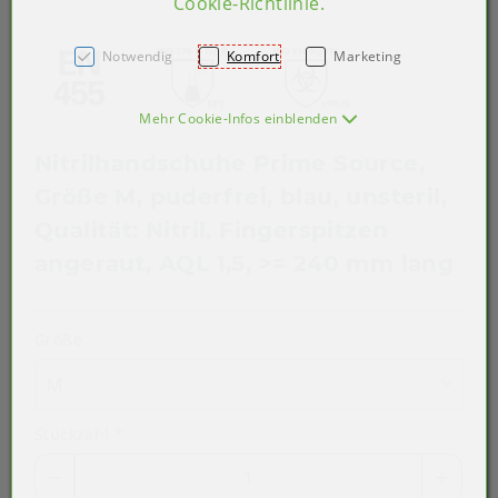
Cookie-Richtlinie
.
Notwendig
Komfort
Marketing
Mehr Cookie-Infos einblenden
Nitrilhandschuhe Prime Source,
Größe M, puderfrei, blau, unsteril,
Qualität: Nitril, Fingerspitzen
angeraut, AQL 1,5, >= 240 mm lang
Größe
M
Stückzahl
*