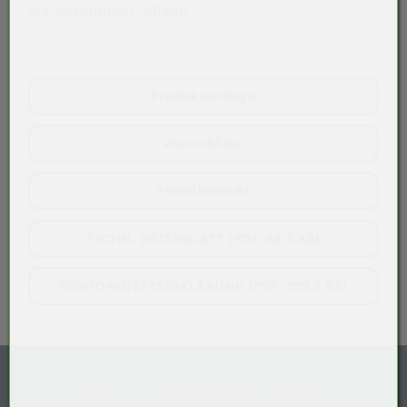
Artikelnummer:
80436
Produktanfrage
Wunschliste
Preisübersicht
TECHN. DATENBLATT (PDF, 68,3 KB)
KONFORMITÄTSERKLÄRUNG (PDF, 299,2 KB)
Shop-Kategorien