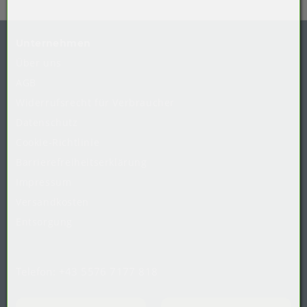
Unternehmen
Über uns
AGB
Widerrufsrecht
für
Verbraucher
Datenschutz
Cookie-Richtlinie
Barrierefreiheitserklärung
Impressum
Versandkosten
Entsorgung
Telefon:
+43 5576 7177 818