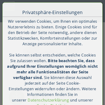
Toggle 
Privatsphäre-Einstellungen
Zum Inhalt springen [AK + 0]
Zum Hauptmenü springen [AK + 1]
Zum Shop-Menü (Suche, Wunschliste, Warenkorb, Mein Ac
Zum Widget-Menü rechts springen [AK + 3]
Zu den Inhalten im Fußbereich springen [AK + 4]
Kauf auf Rechnung (B2B)
Wir verwenden Cookies, um Ihnen ein optimales
Nutzererlebnis zu bieten. Einige Cookies sind für
Shop
Produkt-Detailansicht
den Betrieb der Seite notwendig, andere dienen
Statistikzwecken, Komforteinstellungen oder zur
Anzeige personalisierter Inhalte.
Sie können selbst entscheiden, welche Cookies
Sie zulassen wollen.
Bitte beachten Sie, dass
aufgrund Ihrer Einstellungen womöglich nicht
mehr alle Funktionalitäten der Seite
verfügbar sind.
Sie können diese Auswahl
jederzeit auf der Seite
Cookie-
Einstellungen
widerrufen oder ändern. Weitere
Informationen finden Sie in
unserer
Datenschutzerklärung
und unserer