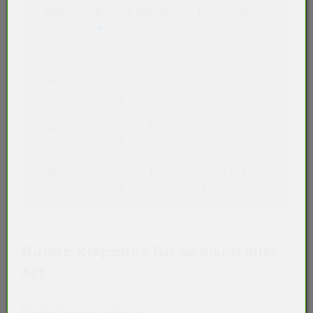
Menge
Preis / Stück
Preisvorteil
Netto
Brutto
ab 400
0,2058 EUR
/
Stück
ab
0,1955 EUR
/
0,01 EUR
1.200
Stück
(5%)
ab
0,1852 EUR
/
0,02 EUR
6.000
Stück
(10%)
Runde Klappbox für Speisen aller
Art
Akkordeon auf-/zuklappen st
Produktbeschreibung