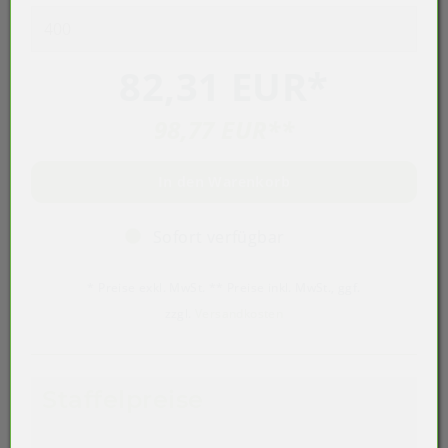
82,31 EUR
*
98,77 EUR
**
In den Warenkorb
Sofort verfügbar
* Preise exkl. MwSt. ** Preise inkl. MwSt., ggf.
zzgl.
Versandkosten
Staffelpreise