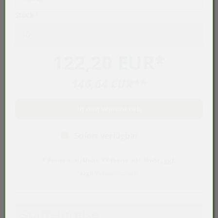
Stück
*
122,20 EUR
*
146,64 EUR
**
In den Warenkorb
Sofort verfügbar
* Preise exkl. MwSt. ** Preise inkl. MwSt., ggf.
zzgl.
Versandkosten
Staffelpreise