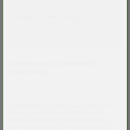
Menge
Preis / Stück
Netto
Brutto
ab 10
12,22 EUR
/ Stück
Ausbeinmesser MORAKNIV
WSB75-PUG
Akkordeon auf-/zuklappen st
Produktbeschreibung
Das MORAKNIV Ausbeinmesser WSB75-PUG mit
breiter, gerader Klinge und 180 mm Länge
überzeugt durch seine stabile Bauweise und
eignet sich besonders für Anwendungen, bei