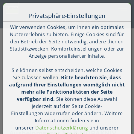
Toggle 
Privatsphäre-Einstellungen
Zum Inhalt springen [AK + 0]
Zum Hauptmenü springen [AK + 1]
Zum Shop-Menü (Suche, Wunschliste, Warenkorb, Mein Ac
Zum Widget-Menü rechts springen [AK + 3]
Zu den Inhalten im Fußbereich springen [AK + 4]
Kauf auf Rechnung (B2B)
Wir verwenden Cookies, um Ihnen ein optimales
Nutzererlebnis zu bieten. Einige Cookies sind für
Shop
Produkt-Detailansicht
den Betrieb der Seite notwendig, andere dienen
Statistikzwecken, Komforteinstellungen oder zur
Anzeige personalisierter Inhalte.
Sie können selbst entscheiden, welche Cookies
Sie zulassen wollen.
Bitte beachten Sie, dass
aufgrund Ihrer Einstellungen womöglich nicht
mehr alle Funktionalitäten der Seite
verfügbar sind.
Sie können diese Auswahl
jederzeit auf der Seite
Cookie-
Einstellungen
widerrufen oder ändern. Weitere
Informationen finden Sie in
unserer
Datenschutzerklärung
und unserer
Ausbeinmesser breit MORAKNIV