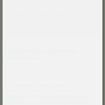
Menge
Preis / Stück
Netto
Brutto
ab 10
12,22 EUR
/ Stück
Ausbeinmesser MORAKNIV
WSB75-PUG
Akkordeon auf-/zuklappen st
Produktbeschreibung
Das MORAKNIV Ausbeinmesser WSB75-PUG mit
breiter, gerader Klinge und 180 mm Länge
überzeugt durch seine stabile Bauweise und
eignet sich ideal für Anwendungen, bei denen