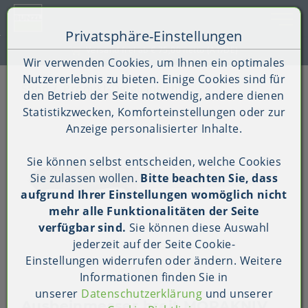
Toggle 
Privatsphäre-Einstellungen
Zum Inhalt springen [AK + 0]
Zum Hauptmenü springen [AK + 1]
Zum Shop-Menü (Suche, Wunschliste, Warenkorb, Mein Ac
Zum Widget-Menü rechts springen [AK + 3]
Zu den Inhalten im Fußbereich springen [AK + 4]
 75,00 netto (AT/DE)
Kau
Wir verwenden Cookies, um Ihnen ein optimales
Nutzererlebnis zu bieten. Einige Cookies sind für
Shop
Produkt-Detailansicht
den Betrieb der Seite notwendig, andere dienen
Statistikzwecken, Komforteinstellungen oder zur
Anzeige personalisierter Inhalte.
Sie können selbst entscheiden, welche Cookies
Sie zulassen wollen.
Bitte beachten Sie, dass
aufgrund Ihrer Einstellungen womöglich nicht
mehr alle Funktionalitäten der Seite
verfügbar sind.
Sie können diese Auswahl
jederzeit auf der Seite
Cookie-
Einstellungen
widerrufen oder ändern. Weitere
Informationen finden Sie in
unserer
Datenschutzerklärung
und unserer
Ausbeinmesser breit MORAKNIV