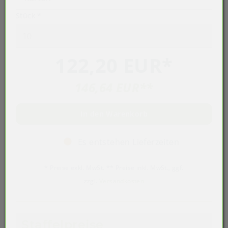
Stück
*
122,20 EUR
*
146,64 EUR
**
In den Warenkorb
Es entstehen Lieferzeiten
* Preise exkl. MwSt. ** Preise inkl. MwSt., ggf.
zzgl.
Versandkosten
Staffelpreise