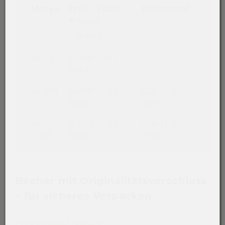
Menge
Preis / Stück
Preisvorteil
Netto
Brutto
ab 230
0,4400 EUR
/
Stück
ab 690
0,4180 EUR
/
0,02 EUR
Stück
(5%)
ab
0,3960 EUR
/
0,04 EUR
2.760
Stück
(10%)
Becher mit Originalitätsverschluss
– für sicheres Verpacken
Akkordeon auf-/zuklappen st
Produktbeschreibung