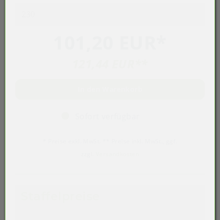
101,20 EUR
*
121,44 EUR
**
In den Warenkorb
Sofort verfügbar
* Preise exkl. MwSt. ** Preise inkl. MwSt., ggf.
zzgl.
Versandkosten
Staffelpreise