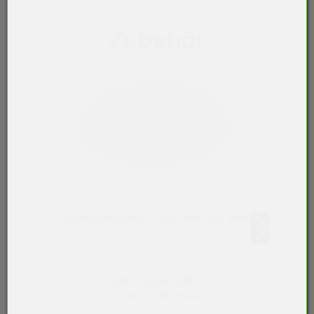
Zubehör
Schnappdeckel, Ø 133 mm, PP, weiß
ab 113,24 EUR*
Karton (1.530 Stück)