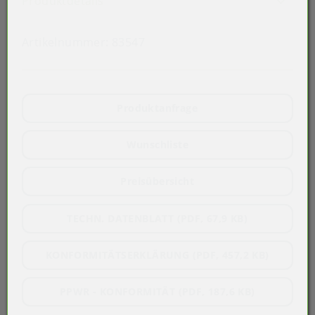
Produktdetails
Artikelnummer:
83547
Produktanfrage
Wunschliste
Preisübersicht
TECHN. DATENBLATT (PDF, 67,9 KB)
KONFORMITÄTSERKLÄRUNG (PDF, 457,2 KB)
PPWR - KONFORMITÄT (PDF, 187,6 KB)