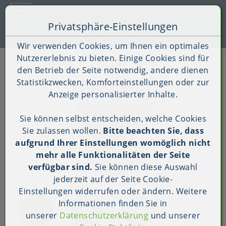
Toggle 
Privatsphäre-Einstellungen
Zum Inhalt springen [AK + 0]
Zum Hauptmenü springen [AK + 1]
Zum Shop-Menü (Suche, Wunschliste, Warenkorb, Mein Ac
Zum Widget-Menü rechts springen [AK + 3]
Zu den Inhalten im Fußbereich springen [AK + 4]
Kauf auf Rechnung (B2B)
Wir verwenden Cookies, um Ihnen ein optimales
Nutzererlebnis zu bieten. Einige Cookies sind für
Shop
Produkt-Detailansicht
den Betrieb der Seite notwendig, andere dienen
Statistikzwecken, Komforteinstellungen oder zur
Anzeige personalisierter Inhalte.
Sie können selbst entscheiden, welche Cookies
Sie zulassen wollen.
Bitte beachten Sie, dass
aufgrund Ihrer Einstellungen womöglich nicht
mehr alle Funktionalitäten der Seite
verfügbar sind.
Sie können diese Auswahl
jederzeit auf der Seite
Cookie-
Einstellungen
widerrufen oder ändern. Weitere
Informationen finden Sie in
unserer
Datenschutzerklärung
und unserer