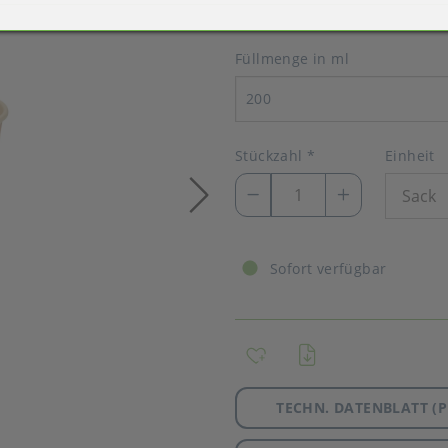
Füllmenge in ml
200
Stückzahl
*
Einheit
Sofort verfügbar
TECHN. DATENBLATT (P