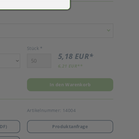
Stück
*
5,18 EUR
*
6,21 EUR
**
In den Warenkorb
Artikelnummer:
14004
DF)
Produktanfrage