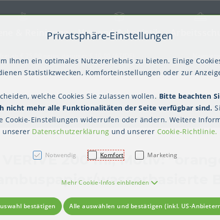
ene & Reinigung
Versand & Logistik
Arbeitssch
Privatsphäre-Einstellungen
) springen [AK + 2]
frei ab € 75,00 netto, darunter € 10,00 (AT/DE)
Newslett
m Ihnen ein optimales Nutzererlebnis zu bieten. Einige Cookies
ienen Statistikzwecken, Komforteinstellungen oder zur Anzeige
scheiden, welche Cookies Sie zulassen wollen.
Bitte beachten Si
kter Tisch
gienebekleidung (PSA)
Palettensicherung
Gastroverpackungen
Hygienepapiere
Polstern & Kennzeichnen
Küchenbedarf
Waschraumhygie
Versan
Hygie
 nicht mehr alle Funktionalitäten der Seite verfügbar sind.
S
Einweghauben
Mundschutz
Schutzkleidung
te
Cookie-Einstellungen
widerrufen oder ändern. Weitere Inform
unserer
Datenschutzerklärung
und unserer
Cookie-Richtlinie
.
Notwendig
Komfort
Marketing
 VERIVE 200 ml, Motiv: "orang
Bambuspapier/wasserbasierte 
Mehr Cookie-Infos einblenden
uswahl bestätigen
Alle auswählen und bestätigen (inkl. US-Anbieter