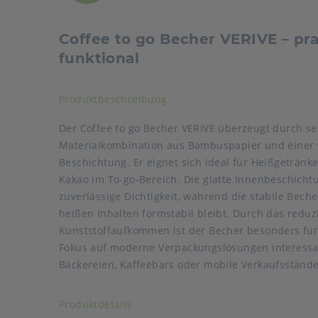
Coffee to go Becher VERIVE – pra
funktional
Akkordeon auf-/zuklappen s
Produktbeschreibung
Der Coffee to go Becher VERIVE überzeugt durch s
Materialkombination aus Bambuspapier und einer 
Beschichtung. Er eignet sich ideal für Heißgetränke
Kakao im To-go-Bereich. Die glatte Innenbeschichtu
zuverlässige Dichtigkeit, während die stabile Bec
heißen Inhalten formstabil bleibt. Durch das reduz
Druck: 4-fbg. CMYK
Kunststoffaufkommen ist der Becher besonders fü
Kennzeichnungsdruck: Plastik im Produkt gem. Einw
Fokus auf moderne Verpackungslösungen interessant
(SUP)
Bäckereien, Kaffeebars oder mobile Verkaufsstände
Art der verpackten Lebensmittel: wässrige Lebensm
Akkordeon auf-/zuklappen stimmen
Produktdetails