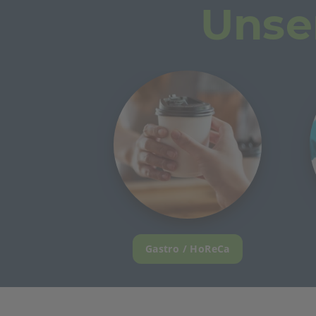
Unse
Gastro / HoReCa