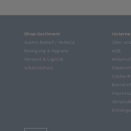
Shop-Sortiment
Untern
Gastro-Bedarf / HoReCa
Über un
Reinigung & Hygiene
AGB
Versand & Logistik
Widerru
Arbeitsschutz
Datensc
Cookie-Ri
Barriere
Impress
Versand
Entsorg