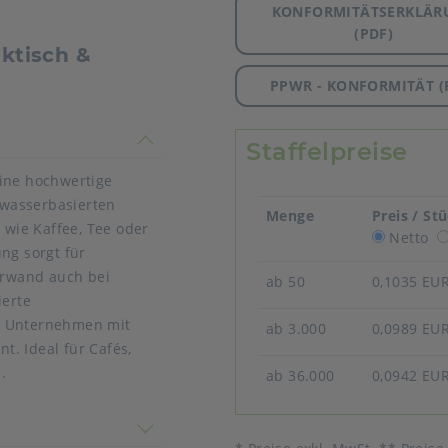
KONFORMITÄTSERKLÄR
(PDF)
ktisch &
PPWR - KONFORMITÄT (
timmen nicht überein
Staffelpreise
eine hochwertige
wasserbasierten
Menge
Preis / St
 wie Kaffee, Tee oder
Netto
ng sorgt für
herwand auch bei
ab 50
0,1035 EU
ierte
r Unternehmen mit
ab 3.000
0,0989 EU
egplastik Direktive
. Ideal für Cafés,
.
ab 36.000
0,0942 EU
ittel
 nicht überein