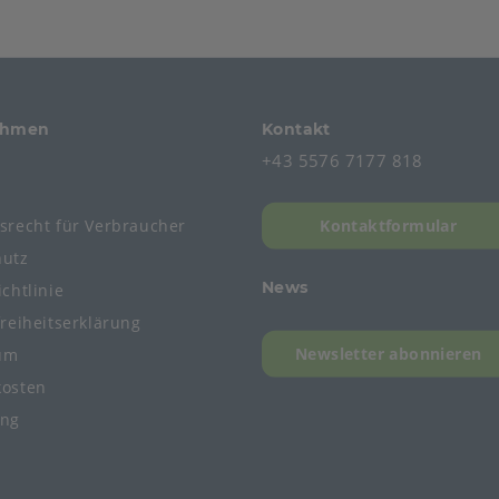
ehmen
Kontakt
+43 5576 7177 818
s
fsrecht
für
Verbraucher
Kontaktformular
hutz
News
chtlinie
freiheitserklärung
Newsletter abonnieren
um
kosten
ung