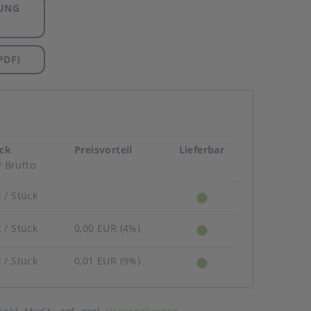
UNG
PDF)
ück
Preisvorteil
Lieferbar
Brutto
R
/ Stück
R
/ Stück
0,00 EUR (4%)
R
/ Stück
0,01 EUR (9%)