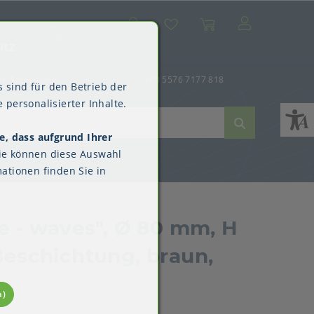
Suche
Mein Konto
Wunschliste
Warenkorb
SALE
utz
er-Anmeldung
+43 5576 7177 818
 sind für den Betrieb der
 personalisierter Inhalte.
e, dass aufgrund Ihrer
ne
dverpackungen
ne & Reinigung
Kimberly-Clark™
ie können diese Auswahl
Überschuhe
ationen finden Sie in
e - waves", Ø 80 mm, H
Beschichtung, braun,
n)