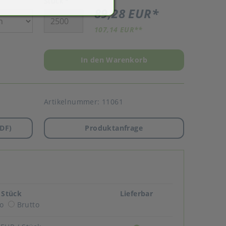
Stück
*
89,28 EUR
*
107,14 EUR
**
In den Warenkorb
Artikelnummer:
11061
DF)
Produktanfrage
/ Stück
Lieferbar
o
Brutto