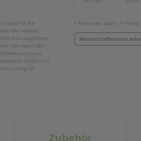
ab 2.500
0,0357
timmen nicht überein
h ideal für die
* Preise exkl. MwSt. ** Preise
ucen oder kleinen
 bietet eine angenehme
Weitere Staffelpreise anfr
omie, Take-away oder
, fettabweisend und
 kompakten Größe lässt
ische Lösung für
l
 nicht überein
Zubehör