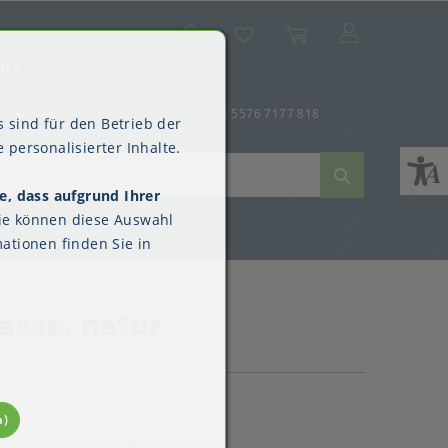
Suche
Mein Konto
Wunschliste
Warenkorb
SALE
utz
er-Anmeldung
+43 5576 7177 818
 sind für den Betrieb der
 personalisierter Inhalte.
e, dass aufgrund Ihrer
ne
dverpackungen
ne & Reinigung
Kimberly-Clark™
ie können diese Auswahl
Überschuhe
ationen finden Sie in
asse, natur
n)