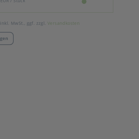
 EUR
/ Stück
 inkl. MwSt.,
ggf. zzgl.
Versandkosten
agen