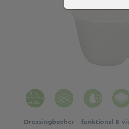
Dressingbecher – funktional & vie