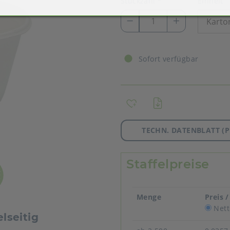
Stückzahl
*
Einheit
Sofort verfügbar
TECHN. DATENBLATT (P
Staffelpreise
Menge
Preis 
Nett
lseitig