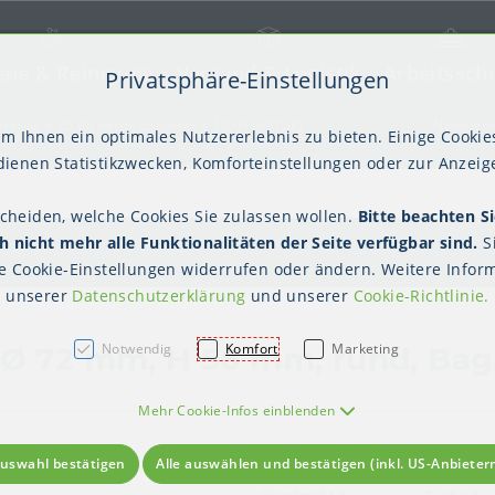
ene & Reinigung
Versand & Logistik
Arbeitssch
Privatsphäre-Einstellungen
) springen [AK + 2]
frei ab € 75,00 netto, darunter € 10,00 (AT/DE)
Newslett
m Ihnen ein optimales Nutzererlebnis zu bieten. Einige Cookies
ienen Statistikzwecken, Komforteinstellungen oder zur Anzeige
scheiden, welche Cookies Sie zulassen wollen.
Bitte beachten Si
kter Tisch
gienebekleidung (PSA)
Palettensicherung
Gastroverpackungen
Hygienepapiere
Polstern & Kennzeichnen
Küchenbedarf
Waschraumhygie
Versan
Hygie
 nicht mehr alle Funktionalitäten der Seite verfügbar sind.
S
Einweghauben
Mundschutz
Schutzkleidung
lansicht
te
Cookie-Einstellungen
widerrufen oder ändern. Weitere Inform
unserer
Datenschutzerklärung
und unserer
Cookie-Richtlinie
.
Notwendig
Komfort
Marketing
 Ø 72 mm, H 56 mm, rund, Bag
Mehr Cookie-Infos einblenden
uswahl bestätigen
Alle auswählen und bestätigen (inkl. US-Anbieter