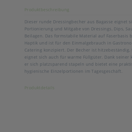
Akkordeon auf-/zuklappen s
Produktbeschreibung
Dieser runde Dressingbecher aus Bagasse eignet sic
Portionierung und Mitgabe von Dressings, Dips, Sa
Beilagen. Das formstabile Material auf Faserbasis
Haptik und ist für den Einmalgebrauch in Gastron
Catering konzipiert. Der Becher ist hitzebeständig
eignet sich auch für warme Füllgüter. Dank seiner
Auslaufartikel
er sich platzsparend stapeln und bietet eine prakt
Art der verpackten Lebensmittel: fette Lebensmitte
hygienische Einzelportionen im Tagesgeschäft.
tiefkühlgeeignet: Ja
Akkordeon auf-/zuklappen stimmen
Produktdetails