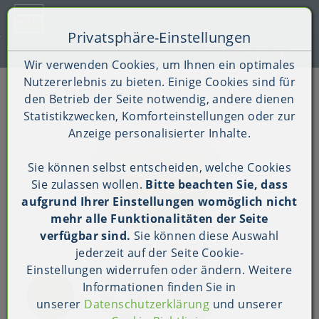
Toggle 
Privatsphäre-Einstellungen
Zum Inhalt springen [AK + 0]
Zum Hauptmenü springen [AK + 1]
Zum Shop-Menü (Suche, Wunschliste, Warenkorb, Mein Ac
Zum Widget-Menü rechts springen [AK + 3]
Zu den Inhalten im Fußbereich springen [AK + 4]
Kauf auf Rechnung (B2B)
Wir verwenden Cookies, um Ihnen ein optimales
Nutzererlebnis zu bieten. Einige Cookies sind für
Shop
Produkt-Detailansicht
den Betrieb der Seite notwendig, andere dienen
Statistikzwecken, Komforteinstellungen oder zur
Anzeige personalisierter Inhalte.
Sie können selbst entscheiden, welche Cookies
Sie zulassen wollen.
Bitte beachten Sie, dass
aufgrund Ihrer Einstellungen womöglich nicht
mehr alle Funktionalitäten der Seite
verfügbar sind.
Sie können diese Auswahl
jederzeit auf der Seite
Cookie-
Einstellungen
widerrufen oder ändern. Weitere
Informationen finden Sie in
unserer
Datenschutzerklärung
und unserer