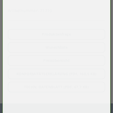
Artikelnummer:
71710
Produktanfrage
Wunschliste
Preisübersicht
KONFORMITÄTSERKLÄRUNG (PDF, 160,5 KB)
TECHN. DATENBLATT (PDF, 67,7 KB)