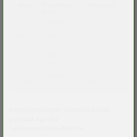
Menge
Preis / Stück
Preisvorteil
Netto
Brutto
ab 250
0,3227 EUR
/
Stück
ab 750
0,3080 EUR
/
0,01 EUR
Stück
(5%)
ab
0,2934 EUR
/
0,03 EUR
6.000
Stück
(9%)
Feinkostbecher Jumbobecher –
perfekt für die
Lebensmittelindustrie