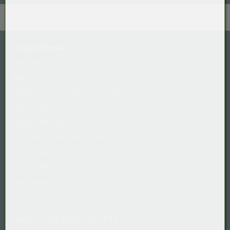
Unternehmen
Über uns
AGB
Widerrufsrecht
für
Verbraucher
Datenschutz
Cookie-Richtlinie
Barrierefreiheitserklärung
Impressum
Versandkosten
Entsorgung
Telefon:
+43 5576 7177 818