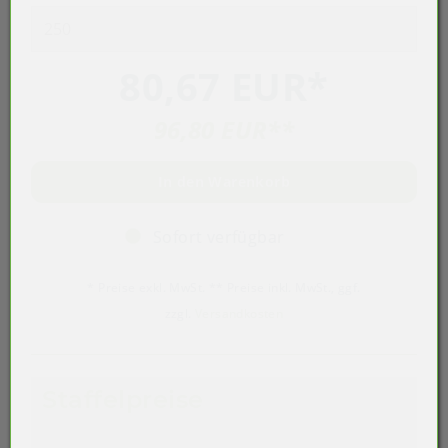
80,67 EUR
*
96,80 EUR
**
In den Warenkorb
Sofort verfügbar
* Preise exkl. MwSt. ** Preise inkl. MwSt., ggf.
zzgl.
Versandkosten
Staffelpreise