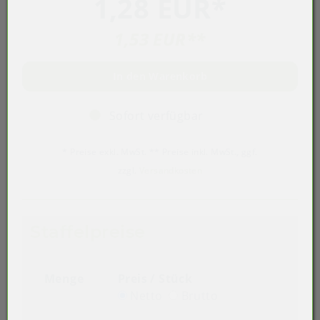
1,28 EUR
*
1,53 EUR
**
In den Warenkorb
Sofort verfügbar
* Preise exkl. MwSt. ** Preise inkl. MwSt., ggf.
zzgl.
Versandkosten
Staffelpreise
Menge
Preis / Stück
Netto
Brutto