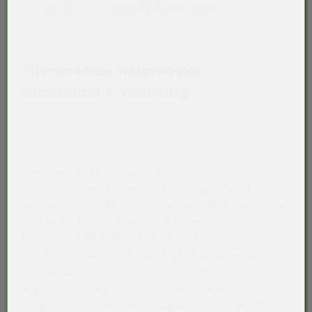
ab 10
0,1275 EUR
/ Stück
Filtrierende Halbmaske –
funktional & vielseitig
Akkordeon auf-/zuklappen st
Produktbeschreibung
Diese weiße FFP2-Halbmaske ohne Ventil ist für
den Schutz vor festen und flüssigen Partikeln
konzipiert und filtert mindestens 95 % der in der
Luft befindlichen Partikel. Sie entspricht der
Norm EN 149:2001+A1:2009 und ist CE-
zertifiziert. Die Maske verfügt über latexfreie
Elastikbänder, passt sich durch die
ergonomische Form gut an das Gesicht an und
sorgt für angenehmen Tragekomfort – auch bei