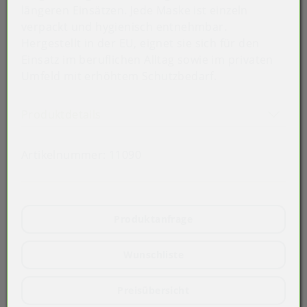
längeren Einsätzen. Jede Maske ist einzeln
verpackt und hygienisch entnehmbar.
Hergestellt in der EU, eignet sie sich für den
Einsatz im beruflichen Alltag sowie im privaten
Umfeld mit erhöhtem Schutzbedarf.
Mega-Sale
Akkordeon auf-/zuklappen stimmen 
Produktdetails
Artikelnummer:
11090
Produktanfrage
Wunschliste
Preisübersicht