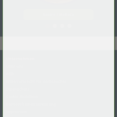
Gastro / HoReCa
Unternehmen
Über uns
AGB
Widerrufsrecht
für
Verbraucher
Datenschutz
Cookie-Richtlinie
Barrierefreiheitserklärung
Impressum