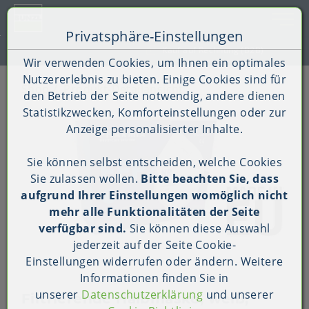
Toggle 
Privatsphäre-Einstellungen
Zum Inhalt springen [AK + 0]
Zum Hauptmenü springen [AK + 1]
Zum Shop-Menü (Suche, Wunschliste, Warenkorb, Mein Ac
Zum Widget-Menü rechts springen [AK + 3]
Zu den Inhalten im Fußbereich springen [AK + 4]
Kauf auf Rechnung (B2B)
Wir verwenden Cookies, um Ihnen ein optimales
Nutzererlebnis zu bieten. Einige Cookies sind für
Shop
Produkt-Detailansicht
den Betrieb der Seite notwendig, andere dienen
Statistikzwecken, Komforteinstellungen oder zur
Anzeige personalisierter Inhalte.
Sie können selbst entscheiden, welche Cookies
Sie zulassen wollen.
Bitte beachten Sie, dass
aufgrund Ihrer Einstellungen womöglich nicht
mehr alle Funktionalitäten der Seite
verfügbar sind.
Sie können diese Auswahl
jederzeit auf der Seite
Cookie-
Einstellungen
widerrufen oder ändern. Weitere
Informationen finden Sie in
unserer
Datenschutzerklärung
und unserer
Filtrierende Halbmaske, weiß,