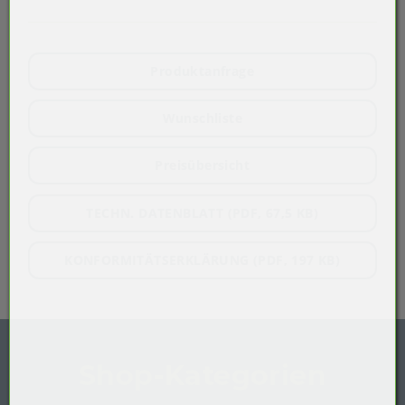
Produktanfrage
Wunschliste
Preisübersicht
TECHN. DATENBLATT (PDF, 67,5 KB)
KONFORMITÄTSERKLÄRUNG (PDF, 197 KB)
Shop-Kategorien