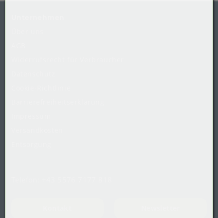
Unternehmen
Über uns
AGB
Widerrufsrecht
für
Verbraucher
Datenschutz
Cookie-Richtlinie
Barrierefreiheitserklärung
Impressum
Versandkosten
Entsorgung
Telefon:
+43 5576 7177 818
Kontakt
Newsletter