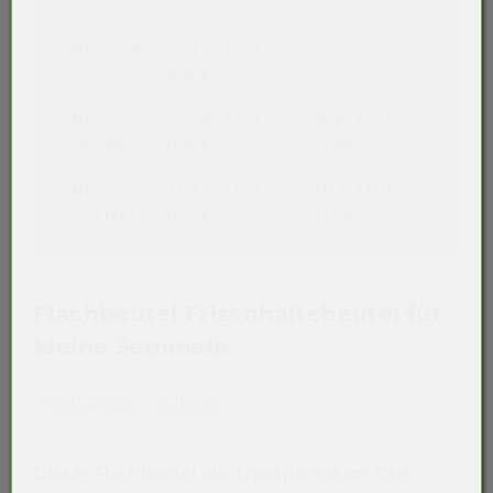
ab 4.000
0,0411 EUR
/
Stück
ab
0,0390 EUR
/
0,00 EUR
12.000
Stück
(5%)
ab
0,0370 EUR
/
0,00 EUR
120.000
Stück
(10%)
Flachbeutel Frischhaltebeutel für
kleine Semmeln
Akkordeon auf-/zuklappen st
Produktbeschreibung
Dieser Flachbeutel aus transparentem Cast-