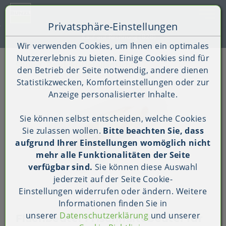
Toggle 
Privatsphäre-Einstellungen
Zum Inhalt springen [AK + 0]
Zum Hauptmenü springen [AK + 1]
Zum Shop-Menü (Suche, Wunschliste, Warenkorb, Mein Ac
Zum Widget-Menü rechts springen [AK + 3]
Zu den Inhalten im Fußbereich springen [AK + 4]
Kauf auf Rechnung (B2B)
Wir verwenden Cookies, um Ihnen ein optimales
Nutzererlebnis zu bieten. Einige Cookies sind für
Shop
Produkt-Detailansicht
den Betrieb der Seite notwendig, andere dienen
Statistikzwecken, Komforteinstellungen oder zur
Anzeige personalisierter Inhalte.
Sie können selbst entscheiden, welche Cookies
Sie zulassen wollen.
Bitte beachten Sie, dass
aufgrund Ihrer Einstellungen womöglich nicht
mehr alle Funktionalitäten der Seite
verfügbar sind.
Sie können diese Auswahl
jederzeit auf der Seite
Cookie-
Einstellungen
widerrufen oder ändern. Weitere
Informationen finden Sie in
unserer
Datenschutzerklärung
und unserer
Flachbeutel Frischhaltebeutel für