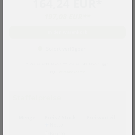
164,24 EUR
*
197,08 EUR
**
In den Warenkorb
Sofort verfügbar
* Preise exkl. MwSt. ** Preise inkl. MwSt., ggf.
zzgl.
Versandkosten
Staffelpreise
Menge
Preis / Stück
Preisvorteil
Netto
Brutto