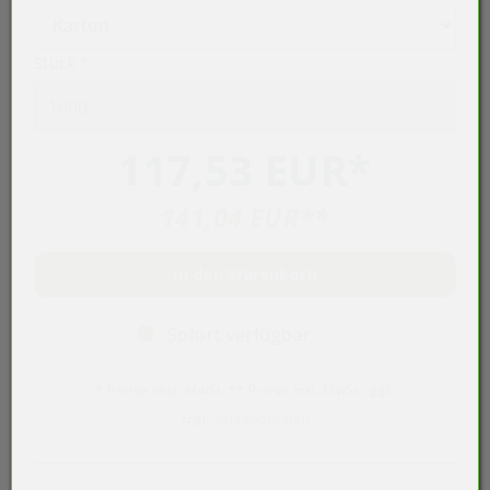
Stück
*
117,53 EUR
*
141,04 EUR
**
In den Warenkorb
Sofort verfügbar
* Preise exkl. MwSt. ** Preise inkl. MwSt., ggf.
zzgl.
Versandkosten