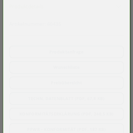
Akkordeon auf-/zuklappen stimmen 
Produktdetails
Artikelnummer:
60435
Produktanfrage
Wunschliste
Preisübersicht
TECHN. DATENBLATT (PDF, 67,8 KB)
KONFORMITÄTSERKLÄRUNG (PDF, 240,5 KB)
PPWR - KONFORMITÄT (PDF, 187 KB)