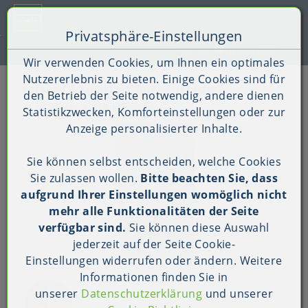
Toggle 
Privatsphäre-Einstellungen
Zum Inhalt springen [AK + 0]
Zum Hauptmenü springen [AK + 1]
Zum Shop-Menü (Suche, Wunschliste, Warenkorb, Mein Ac
Zum Widget-Menü rechts springen [AK + 3]
Zu den Inhalten im Fußbereich springen [AK + 4]
Kauf auf Rechnung (B2B)
Wir verwenden Cookies, um Ihnen ein optimales
Nutzererlebnis zu bieten. Einige Cookies sind für
Versand & Logistik
Industriebedarf
den Betrieb der Seite notwendig, andere dienen
Produkt-Detailansicht
Statistikzwecken, Komforteinstellungen oder zur
Anzeige personalisierter Inhalte.
Sie können selbst entscheiden, welche Cookies
Sie zulassen wollen.
Bitte beachten Sie, dass
aufgrund Ihrer Einstellungen womöglich nicht
mehr alle Funktionalitäten der Seite
verfügbar sind.
Sie können diese Auswahl
jederzeit auf der Seite
Cookie-
Einstellungen
widerrufen oder ändern. Weitere
Informationen finden Sie in
unserer
Datenschutzerklärung
und unserer