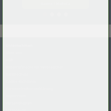
Gastro / HoReCa
Unternehmen
Über uns
AGB
Widerrufsrecht
für
Verbraucher
Datenschutz
Cookie-Richtlinie
Barrierefreiheitserklärung
Impressum
Versandkosten
Entsorgung