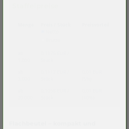
Staffelpreise
Menge
Preis / Stück
Preisvorteil
Netto
Brutto
ab
0,1175 EUR
/
1.000
Stück
ab
0,1117 EUR
/
0,01 EUR
3.000
Stück
(5%)
ab
0,1058 EUR
/
0,01 EUR
20.000
Stück
(10%)
Flachbeutel – kompakt und