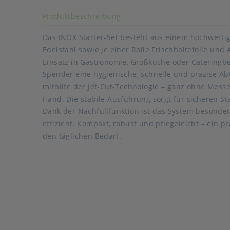
Akkordeon auf-/zuklappen s
Produktbeschreibung
Das INOX Starter-Set besteht aus einem hochwerti
Edelstahl sowie je einer Rolle Frischhaltefolie und A
Einsatz in Gastronomie, Großküche oder Cateringbe
Spender eine hygienische, schnelle und präzise Ab
mithilfe der Jet-Cut-Technologie – ganz ohne Mess
Hand. Die stabile Ausführung sorgt für sicheren St
Dank der Nachfüllfunktion ist das System besonde
effizient. Kompakt, robust und pflegeleicht – ein pr
den täglichen Bedarf.