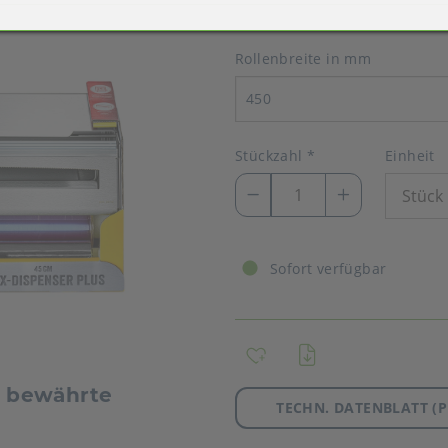
Rollenbreite in mm
450
Stückzahl
*
Einheit
Sofort verfügbar
– bewährte
TECHN. DATENBLATT (P