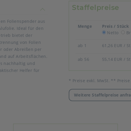
Staffelpreise
timmen nicht überein
gen Folienspender aus
Menge
Preis / Stück
lufolie. Ideal für den
Netto
Br
trieb bietet der
trennung von Folien
ab 1
61,26 EUR
/ S
er oder Abreißen per
and auf Arbeitsflächen.
ab 56
55,14 EUR
/ S
rs nachhaltig und
aktischer Helfer für
* Preise exkl. MwSt. ** Preise
Weitere Staffelpreise anfr