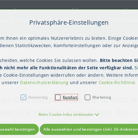
ene & Reinigung
Versand & Logistik
Arbeitssch
Privatsphäre-Einstellungen
) springen [AK + 2]
frei ab € 75,00 netto, darunter € 10,00 (AT/DE)
Newslett
m Ihnen ein optimales Nutzererlebnis zu bieten. Einige Cookies
ienen Statistikzwecken, Komforteinstellungen oder zur Anzeige
scheiden, welche Cookies Sie zulassen wollen.
Bitte beachten Si
kter Tisch
gienebekleidung (PSA)
Palettensicherung
Gastroverpackungen
Hygienepapiere
Polstern & Kennzeichnen
Küchenbedarf
Waschraumhygie
Versan
Hygie
 nicht mehr alle Funktionalitäten der Seite verfügbar sind.
S
Einweghauben
Mundschutz
Schutzkleidung
te
Cookie-Einstellungen
widerrufen oder ändern. Weitere Inform
unserer
Datenschutzerklärung
und unserer
Cookie-Richtlinie
.
Notwendig
Komfort
Marketing
r-Set für Jet-Cut Refill 450 mm
 Refill PVC 450 mm x 500 lfm + 
Mehr Cookie-Infos einblenden
 70 lfm
uswahl bestätigen
Alle auswählen und bestätigen (inkl. US-Anbieter