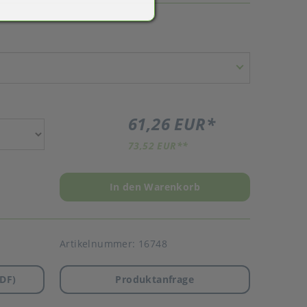
61,26 EUR
*
73,52 EUR
**
In den Warenkorb
Artikelnummer:
16748
DF)
Produktanfrage