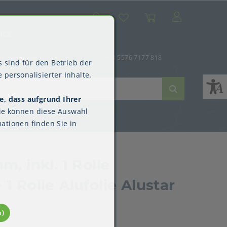
Suche
Mein Konto
Wunschliste
Warenkorb
SALE
utz
er-Anmeldung
+43 5576 7177 818
 sind für den Betrieb der
 personalisierter Inhalte.
e, dass aufgrund Ihrer
ne
dverpackungen
ne & Reinigung
Kimberly-Clark™
ie können diese Auswahl
Überschuhe
ationen finden Sie in
, inkl. 1 Rolle
1 Rolle Alufolie Alustar
n)