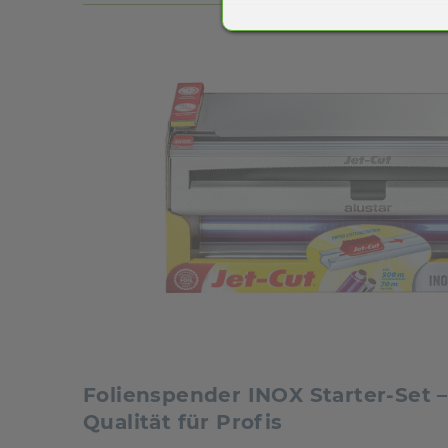
Folienspender INOX Starter-Set 
Qualität für Profis