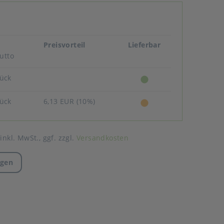
Preisvorteil
Lieferbar
utto
tück
tück
6,13 EUR (10%)
 inkl. MwSt.,
ggf. zzgl.
Versandkosten
agen