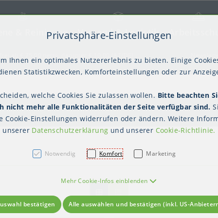
ene & Reinigung
Versand & Logistik
Arbeitssch
Privatsphäre-Einstellungen
) springen [AK + 2]
frei ab € 75,00 netto, darunter € 10,00 (AT/DE)
Newslett
m Ihnen ein optimales Nutzererlebnis zu bieten. Einige Cookies
ienen Statistikzwecken, Komforteinstellungen oder zur Anzeige
scheiden, welche Cookies Sie zulassen wollen.
Bitte beachten Si
kter Tisch
gienebekleidung (PSA)
Palettensicherung
Gastroverpackungen
Hygienepapiere
Polstern & Kennzeichnen
Küchenbedarf
Waschraumhygie
Versan
Hygie
 nicht mehr alle Funktionalitäten der Seite verfügbar sind.
S
Einweghauben
Mundschutz
Schutzkleidung
Mehrweggeschirr
Mehrwegbecher
te
Cookie-Einstellungen
widerrufen oder ändern. Weitere Inform
unserer
Datenschutzerklärung
und unserer
Cookie-Richtlinie
.
Notwendig
Komfort
Marketing
Mehr Cookie-Infos einblenden
uswahl bestätigen
Alle auswählen und bestätigen (inkl. US-Anbieter