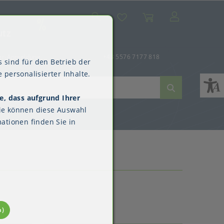
Suche
Mein Konto
Wunschliste
Warenkorb
SALE
utz
er-Anmeldung
+43 5576 7177 818
 sind für den Betrieb der
 personalisierter Inhalte.
e, dass aufgrund Ihrer
ne
dverpackungen
ne & Reinigung
Kimberly-Clark™
ie können diese Auswahl
Überschuhe
ationen finden Sie in
n)