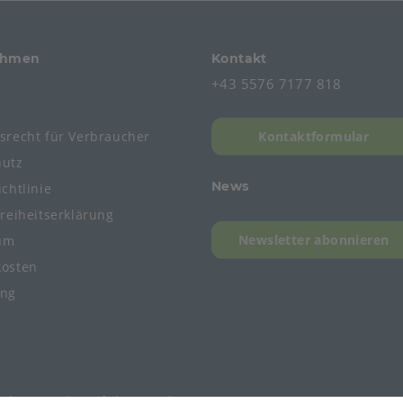
ehmen
Kontakt
+43 5576 7177 818
s
fsrecht
für
Verbraucher
Kontaktformular
hutz
News
chtlinie
freiheitserklärung
Newsletter abonnieren
um
kosten
ung
mbH, Member of the Bunzl Group