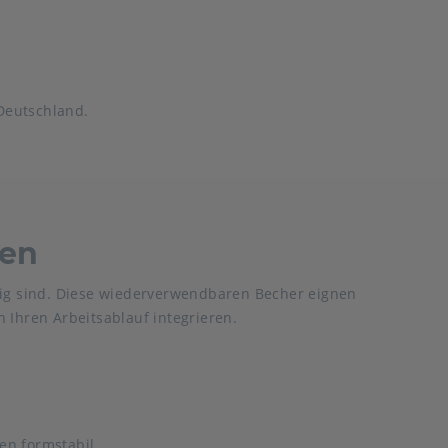
Deutschland.
gen
tig sind. Diese wiederverwendbaren Becher eignen
n Ihren Arbeitsablauf integrieren.
en formstabil.