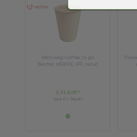
Mehrweg-Coffee to go
Decke
Becher VERIVE, PP, natur
3,74 EUR*
Sack (11 Stück)