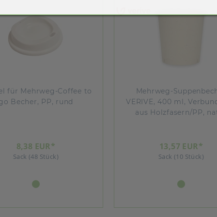
l für Mehrweg-Coffee to
Mehrweg-Suppenbec
go Becher, PP, rund
VERIVE, 400 ml, Verbund
aus Holzfasern/PP, na
8,38 EUR*
13,57 EUR*
Sack (48 Stück)
Sack (10 Stück)