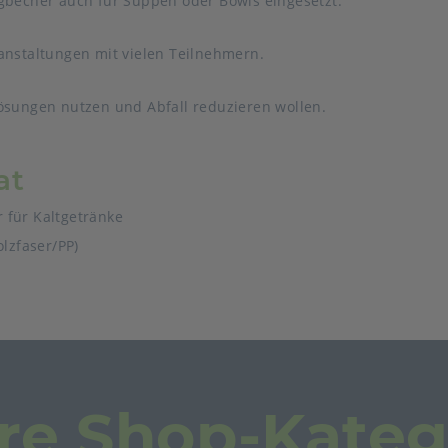
echer auch für Suppen oder Bowls eingesetzt.
anstaltungen mit vielen Teilnehmern.
lösungen nutzen und Abfall reduzieren wollen.
at
 für Kaltgetränke
lzfaser/PP)
re Shop-Kateg