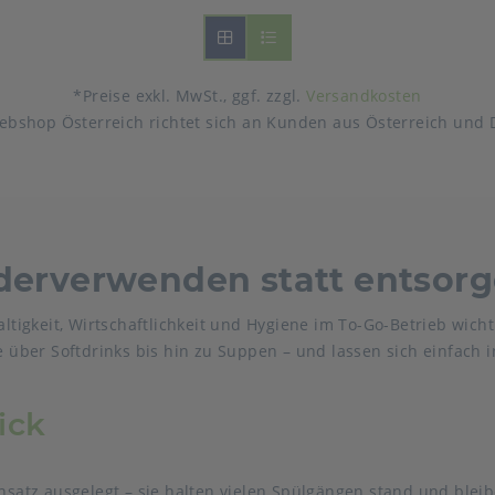
*Preise exkl. MwSt., ggf. zzgl.
Versandkosten
ebshop Österreich richtet sich an Kunden aus Österreich und 
erverwenden statt entsor
tigkeit, Wirtschaftlichkeit und Hygiene im To-Go-Betrieb wich
e über Softdrinks bis hin zu Suppen – und lassen sich einfach i
ick
atz ausgelegt – sie halten vielen Spülgängen stand und bleib