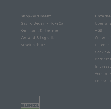
Shop-Sortiment
Untern
Gastro-Bedarf / HoReCa
Über un
Reinigung & Hygiene
AGB
Versand & Logistik
Widerru
Arbeitsschutz
Datensc
Cookie-Ri
Barriere
Impress
Versand
Entsorg
© 2024-2026 Meier Verpackungen G