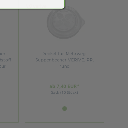
her
Deckel für Mehrweg-
stoff
Suppenbecher VERIVE, PP,
tur
rund
ab 7,40 EUR*
Sack (10 Stück)