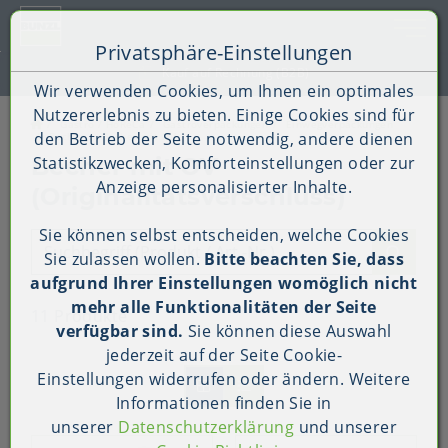
Toggle 
Privatsphäre-Einstellungen
Zum Inhalt springen [AK + 0]
Zum Hauptmenü springen [AK + 1]
Zum Shop-Menü (Suche, Wunschliste, Warenkorb, Mein Ac
Zum Widget-Menü rechts springen [AK + 3]
Zu den Inhalten im Fußbereich springen [AK + 4]
Kauf auf Rechnung (B2B)
Wir verwenden Cookies, um Ihnen ein optimales
Nutzererlebnis zu bieten. Einige Cookies sind für
Gastro / HoReCa
Gastroverpackungen
Einwegverpackungen
den Betrieb der Seite notwendig, andere dienen
Becher
Becher mit OV
Becher mit OV
Statistikzwecken, Komforteinstellungen oder zur
Anzeige personalisierter Inhalte.
(Originalitätsverschluss)
Sie können selbst entscheiden, welche Cookies
Suchbegriff (Produkt / Art.-Nr.)
Sie zulassen wollen.
Bitte beachten Sie, dass
aufgrund Ihrer Einstellungen womöglich nicht
mehr alle Funktionalitäten der Seite
11 Produkte
verfügbar sind.
Sie können diese Auswahl
jederzeit auf der Seite
Cookie-
Einstellungen
widerrufen oder ändern. Weitere
Informationen finden Sie in
unserer
Datenschutzerklärung
und unserer