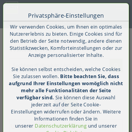
Toggle 
Privatsphäre-Einstellungen
Zum Inhalt springen [AK + 0]
Zum Hauptmenü springen [AK + 1]
Zum Shop-Menü (Suche, Wunschliste, Warenkorb, Mein Ac
Zum Widget-Menü rechts springen [AK + 3]
Zu den Inhalten im Fußbereich springen [AK + 4]
Kauf auf Rechnung (B2B)
Wir verwenden Cookies, um Ihnen ein optimales
Nutzererlebnis zu bieten. Einige Cookies sind für
Gastro / HoReCa
Gastroverpackungen
To-Go-Verpackungen
den Betrieb der Seite notwendig, andere dienen
Einweggeschirr
Einwegbecher
Trinkbecher
Trinkbecher
Statistikzwecken, Komforteinstellungen oder zur
Anzeige personalisierter Inhalte.
Suchbegriff (Produkt / Art.-Nr.)
Sie können selbst entscheiden, welche Cookies
Sie zulassen wollen.
Bitte beachten Sie, dass
aufgrund Ihrer Einstellungen womöglich nicht
6 Produkte
mehr alle Funktionalitäten der Seite
verfügbar sind.
Sie können diese Auswahl
jederzeit auf der Seite
Cookie-
Einstellungen
widerrufen oder ändern. Weitere
Informationen finden Sie in
unserer
Datenschutzerklärung
und unserer