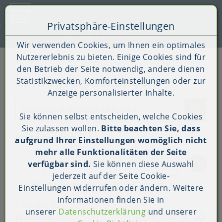
Toggle 
Privatsphäre-Einstellungen
Zum Inhalt springen [AK + 0]
Zum Hauptmenü springen [AK + 1]
Zum Shop-Menü (Suche, Wunschliste, Warenkorb, Mein Ac
Zum Widget-Menü rechts springen [AK + 3]
Zu den Inhalten im Fußbereich springen [AK + 4]
Kauf auf Rechnung (B2B)
Wir verwenden Cookies, um Ihnen ein optimales
Nutzererlebnis zu bieten. Einige Cookies sind für
Gastro / HoReCa
Gastroverpackungen
To-Go-Verpackungen
den Betrieb der Seite notwendig, andere dienen
Einwegverpackungen
Einwegverpackungen
Statistikzwecken, Komforteinstellungen oder zur
Anzeige personalisierter Inhalte.
Suchbegriff (Produkt / Art.-Nr.)
Sie können selbst entscheiden, welche Cookies
Sie zulassen wollen.
Bitte beachten Sie, dass
Kategorien
aufgrund Ihrer Einstellungen womöglich nicht
mehr alle Funktionalitäten der Seite
verfügbar sind.
Becher mit OV
Sie können diese Auswahl
jederzeit auf der Seite
Cookie-
Einstellungen
widerrufen oder ändern. Weitere
Informationen finden Sie in
1-40 von 77
unserer
Datenschutzerklärung
und unserer
Produkte
1/2