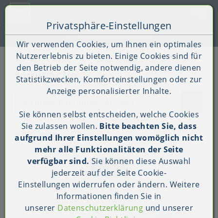
Toggle 
Privatsphäre-Einstellungen
Zum Inhalt springen [AK + 0]
Zum Hauptmenü springen [AK + 1]
Zum Shop-Menü (Suche, Wunschliste, Warenkorb, Mein Ac
Zum Widget-Menü rechts springen [AK + 3]
Zu den Inhalten im Fußbereich springen [AK + 4]
Kauf auf Rechnung (B2B)
Wir verwenden Cookies, um Ihnen ein optimales
Nutzererlebnis zu bieten. Einige Cookies sind für
Gastro / HoReCa
Küchenbedarf
Beutel & Säcke
Müllsäcke
den Betrieb der Seite notwendig, andere dienen
Müllsäcke
Statistikzwecken, Komforteinstellungen oder zur
Anzeige personalisierter Inhalte.
Suchbegriff (Produkt / Art.-Nr.)
Sie können selbst entscheiden, welche Cookies
Sie zulassen wollen.
Bitte beachten Sie, dass
4 Produkte
aufgrund Ihrer Einstellungen womöglich nicht
mehr alle Funktionalitäten der Seite
verfügbar sind.
Sie können diese Auswahl
jederzeit auf der Seite
Cookie-
Einstellungen
widerrufen oder ändern. Weitere
Informationen finden Sie in
unserer
Datenschutzerklärung
und unserer