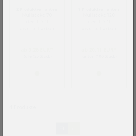
2 Produktvarianten
7 Produktvarianten
Müllsäcke 70
Müllsäcke 120
Liter, LDPE,
Liter, LDPE,
diverse Farben
diverse Farben
ab 9,26 EUR*
ab 20,11 EUR*
Rolle (25 Stück)
Karton (100 Stück)
4 Produkte