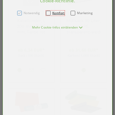
Cookie-Richtlinie
.
Notwendig
Komfort
Marketing
Kabelbinder, L
Müllsack 30 Liter,
200 mm, B 3,5
LDPE,
Mehr Cookie-Infos einblenden
mm, Farbe rot
transparent-weiß
ab 6,34 EUR*
ab 31,66 EUR*
Sack (100 Stück)
Karton (1.000 Stück)