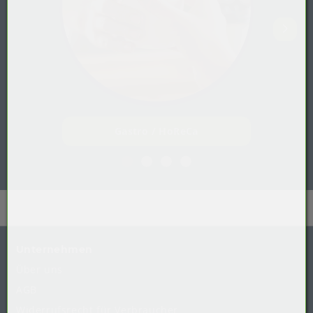
Gastro / HoReCa
Unternehmen
Über uns
AGB
Widerrufsrecht
für
Verbraucher