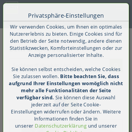
Toggle 
Privatsphäre-Einstellungen
Zum Inhalt springen [AK + 0]
Zum Hauptmenü springen [AK + 1]
Zum Shop-Menü (Suche, Wunschliste, Warenkorb, Mein Ac
Zum Widget-Menü rechts springen [AK + 3]
Zu den Inhalten im Fußbereich springen [AK + 4]
Kauf auf Rechnung (B2B)
Wir verwenden Cookies, um Ihnen ein optimales
Nutzererlebnis zu bieten. Einige Cookies sind für
Gastro / HoReCa
Küchenbedarf
Beutel & Säcke
den Betrieb der Seite notwendig, andere dienen
Schrumpfbeutel
Schrumpfbeutel
Statistikzwecken, Komforteinstellungen oder zur
Anzeige personalisierter Inhalte.
Suchbegriff (Produkt / Art.-Nr.)
Sie können selbst entscheiden, welche Cookies
Sie zulassen wollen.
Bitte beachten Sie, dass
aufgrund Ihrer Einstellungen womöglich nicht
4 Produkte
mehr alle Funktionalitäten der Seite
verfügbar sind.
Sie können diese Auswahl
jederzeit auf der Seite
Cookie-
Einstellungen
widerrufen oder ändern. Weitere
Informationen finden Sie in
unserer
Datenschutzerklärung
und unserer