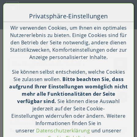
Toggle 
Privatsphäre-Einstellungen
Zum Inhalt springen [AK + 0]
Zum Hauptmenü springen [AK + 1]
Zum Shop-Menü (Suche, Wunschliste, Warenkorb, Mein Ac
Zum Widget-Menü rechts springen [AK + 3]
Zu den Inhalten im Fußbereich springen [AK + 4]
Kauf auf Rechnung (B2B)
Wir verwenden Cookies, um Ihnen ein optimales
Nutzererlebnis zu bieten. Einige Cookies sind für
Gastro / HoReCa
Küchenbedarf
Hygiene & Reinigung
den Betrieb der Seite notwendig, andere dienen
Hygiene & Reinigung
Statistikzwecken, Komforteinstellungen oder zur
Anzeige personalisierter Inhalte.
Suchbegriff (Produkt / Art.-Nr.)
Sie können selbst entscheiden, welche Cookies
Sie zulassen wollen.
Bitte beachten Sie, dass
Kategorien
aufgrund Ihrer Einstellungen womöglich nicht
mehr alle Funktionalitäten der Seite
Waschraumhygiene
verfügbar sind.
Sie können diese Auswahl
jederzeit auf der Seite
Cookie-
Einstellungen
widerrufen oder ändern. Weitere
1-40 von 48
Informationen finden Sie in
Produkte
1/2
unserer
Datenschutzerklärung
und unserer