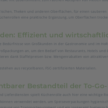
ischen, Theken und anderen Oberflächen, für einen sauberen 
üchenrollen eine praktische Ergänzung, um Oberflächen trock
en: Effizient und wirtschaftli
 die Bedürfnisse von Großkunden in der Gastronomie und im Ho
roßpackungen an, um den Bedarf von Restaurants, Hotels und 
ieren dank Staffelpreisen bzw. Mengenrabatten von attraktive
estehen aus recycelbaren, FSC-zertifizierten Materialien.
htbarer Bestandteil der To-Go-
Lieferdiensten spielt Küchenrolle auch hier eine wichtige Rol
können verwendet werden, um Speiseverpackungen hygienisch 
einigung von Transportequipment und ein insgesamt hygienisc