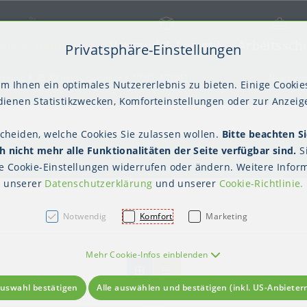
ene & Reinigung
Versand & Logistik
Arbeitssch
Privatsphäre-Einstellungen
) springen [AK + 2]
frei ab € 75,00 netto, darunter € 10,00 (AT/DE)
Newslett
m Ihnen ein optimales Nutzererlebnis zu bieten. Einige Cookies
ienen Statistikzwecken, Komforteinstellungen oder zur Anzeige
scheiden, welche Cookies Sie zulassen wollen.
Bitte beachten Si
kter Tisch
gienebekleidung (PSA)
Palettensicherung
Gastroverpackungen
Hygienepapiere
Polstern & Kennzeichnen
Küchenbedarf
Waschraumhygie
Versan
Hygie
 nicht mehr alle Funktionalitäten der Seite verfügbar sind.
S
Einweghauben
Mundschutz
Schutzkleidung
henrollen
te
Cookie-Einstellungen
widerrufen oder ändern. Weitere Inform
unserer
Datenschutzerklärung
und unserer
Cookie-Richtlinie
.
Notwendig
Komfort
Marketing
Mehr Cookie-Infos einblenden
uswahl bestätigen
Alle auswählen und bestätigen (inkl. US-Anbieter