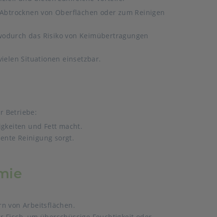
 Abtrocknen von Oberflächen oder zum Reinigen
wodurch das Risiko von Keimübertragungen
vielen Situationen einsetzbar.
r Betriebe:
igkeiten und Fett macht.
ziente Reinigung sorgt.
mie
rn von Arbeitsflächen.
r Fisch, um überschüssige Feuchtigkeit oder