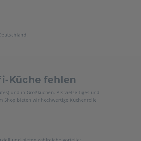
Deutschland.
ofi-Küche fehlen
afés) und in Großküchen. Als vielseitiges und
rem Shop bieten wir hochwertige Küchenrolle
iell und bieten zahlreiche Vorteile: