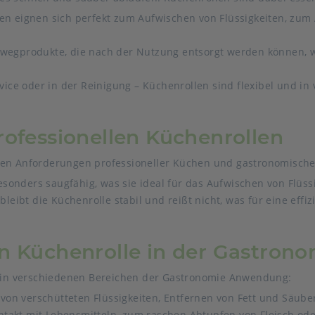
en eignen sich perfekt zum Aufwischen von Flüssigkeiten, zum
nwegprodukte, die nach der Nutzung entsorgt werden können, 
ice oder in der Reinigung – Küchenrollen sind flexibel und in 
rofessionellen Küchenrollen
hen Anforderungen professioneller Küchen und gastronomische
sonders saugfähig, was sie ideal für das Aufwischen von Flüss
leibt die Küchenrolle stabil und reißt nicht, was für eine effi
n Küchenrolle in der Gastrono
en in verschiedenen Bereichen der Gastronomie Anwendung:
on verschütteten Flüssigkeiten, Entfernen von Fett und Säube
takt mit Lebensmitteln, zum raschen Abtupfen von Fleisch ode