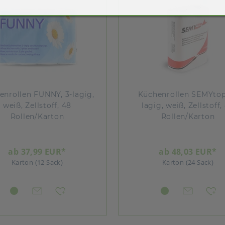
enrollen FUNNY, 3-lagig,
Küchenrollen SEMYtop
weiß, Zellstoff, 48
lagig, weiß, Zellstoff,
Rollen/Karton
Rollen/Karton
ab 37,99 EUR*
ab 48,03 EUR*
Karton (12 Sack)
Karton (24 Sack)