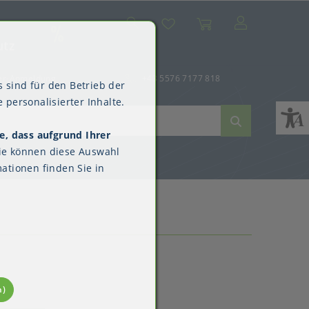
Suche
Mein Konto
Wunschliste
Warenkorb
SALE
utz
er-Anmeldung
+43 5576 7177 818
 sind für den Betrieb der
 personalisierter Inhalte.
e, dass aufgrund Ihrer
ne
dverpackungen
ne & Reinigung
Kimberly-Clark™
ie können diese Auswahl
Überschuhe
ationen finden Sie in
n)