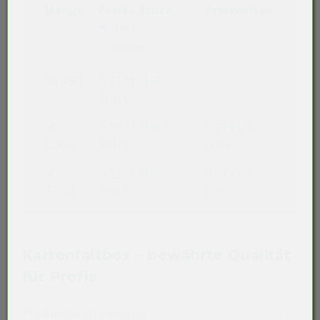
Menge
Preis / Stück
Preisvorteil
Netto
Brutto
ab 450
0,1374 EUR
/
Stück
ab
0,1324 EUR
/
0,01 EUR
1.350
Stück
(4%)
ab
0,1273 EUR
/
0,01 EUR
7.200
Stück
(7%)
Kartonfaltbox – bewährte Qualität
für Profis
Akkordeon auf-/zuklappen st
Produktbeschreibung