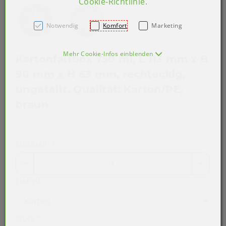
Cookie-Richtlinie
.
Notwendig
Komfort
Marketing
Mehr Cookie-Infos einblenden
Kartonfaltbox 750 ml, L 113 mm x B
90 mm x H 63 mm, rechteckig,
ungeteilt, Qualität: Karton/PE,
braun
Stückzahl
*
Einheit
Stück
*