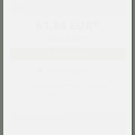
61,84 EUR
*
74,21 EUR
**
In den Warenkorb
Sofort verfügbar
* Preise exkl. MwSt. ** Preise inkl. MwSt., ggf.
zzgl.
Versandkosten
Staffelpreise