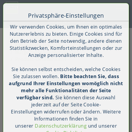
Toggle 
Privatsphäre-Einstellungen
Zum Inhalt springen [AK + 0]
Zum Hauptmenü springen [AK + 1]
Zum Shop-Menü (Suche, Wunschliste, Warenkorb, Mein Ac
Zum Widget-Menü rechts springen [AK + 3]
Zu den Inhalten im Fußbereich springen [AK + 4]
Kauf auf Rechnung (B2B)
Wir verwenden Cookies, um Ihnen ein optimales
Nutzererlebnis zu bieten. Einige Cookies sind für
Gastro / HoReCa
Gastroverpackungen
den Betrieb der Seite notwendig, andere dienen
Einwegverpackungen
Statistikzwecken, Komforteinstellungen oder zur
Burgerboxen & Menüboxen
Anzeige personalisierter Inhalte.
Produkt-Detailansicht
Sie können selbst entscheiden, welche Cookies
Sie zulassen wollen.
Bitte beachten Sie, dass
aufgrund Ihrer Einstellungen womöglich nicht
mehr alle Funktionalitäten der Seite
verfügbar sind.
Sie können diese Auswahl
jederzeit auf der Seite
Cookie-
Einstellungen
widerrufen oder ändern. Weitere
Informationen finden Sie in
unserer
Datenschutzerklärung
und unserer