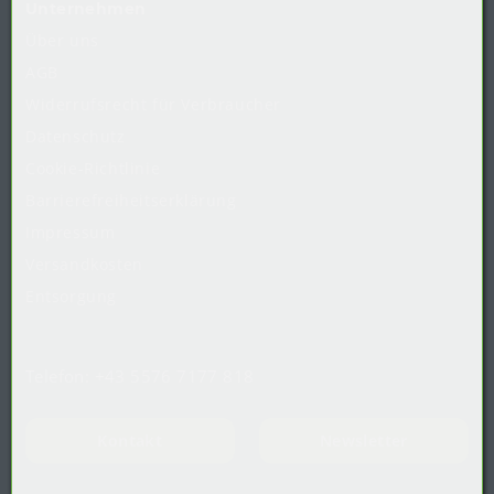
Unternehmen
Über uns
AGB
Widerrufsrecht
für
Verbraucher
Datenschutz
Cookie-Richtlinie
Barrierefreiheitserklärung
Impressum
Versandkosten
Entsorgung
Telefon:
+43 5576 7177 818
Kontakt
Newsletter