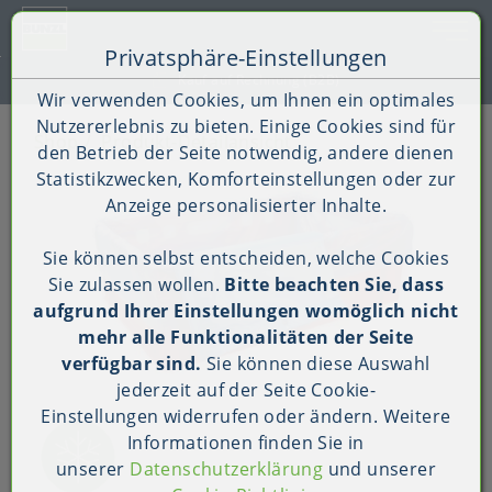
Toggle 
Privatsphäre-Einstellungen
Zum Inhalt springen [AK + 0]
Zum Hauptmenü springen [AK + 1]
Zum Shop-Menü (Suche, Wunschliste, Warenkorb, Mein Ac
Zum Widget-Menü rechts springen [AK + 3]
Zu den Inhalten im Fußbereich springen [AK + 4]
Kauf auf Rechnung (B2B)
Wir verwenden Cookies, um Ihnen ein optimales
Nutzererlebnis zu bieten. Einige Cookies sind für
Shop
Produkt-Detailansicht
den Betrieb der Seite notwendig, andere dienen
Statistikzwecken, Komforteinstellungen oder zur
Anzeige personalisierter Inhalte.
Sie können selbst entscheiden, welche Cookies
Sie zulassen wollen.
Bitte beachten Sie, dass
aufgrund Ihrer Einstellungen womöglich nicht
mehr alle Funktionalitäten der Seite
verfügbar sind.
Sie können diese Auswahl
jederzeit auf der Seite
Cookie-
Einstellungen
widerrufen oder ändern. Weitere
Informationen finden Sie in
unserer
Datenschutzerklärung
und unserer