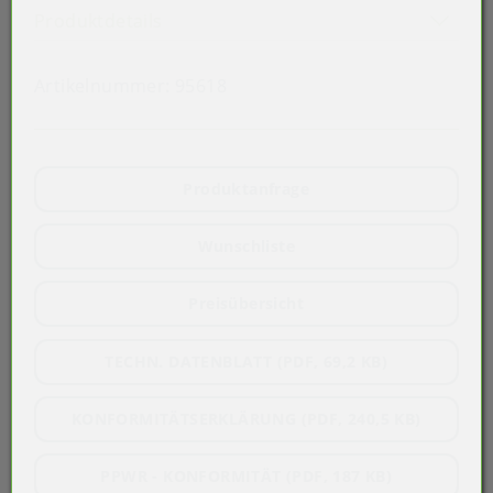
Akkordeon auf-/zuklappen stimmen 
Produktdetails
Artikelnummer:
95618
Produktanfrage
Wunschliste
Preisübersicht
TECHN. DATENBLATT (PDF, 69,2 KB)
KONFORMITÄTSERKLÄRUNG (PDF, 240,5 KB)
PPWR - KONFORMITÄT (PDF, 187 KB)