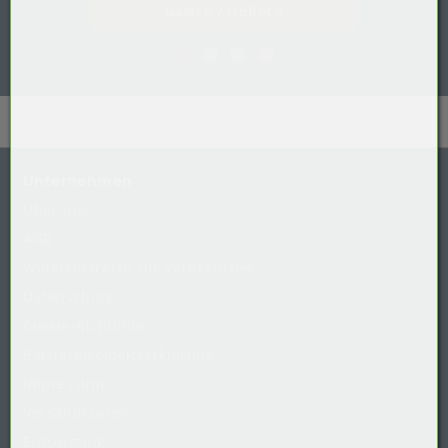
Gastro / HoReCa
Unternehmen
Über uns
AGB
Widerrufsrecht
für
Verbraucher
Datenschutz
Cookie-Richtlinie
Barrierefreiheitserklärung
Impressum
Versandkosten
Entsorgung