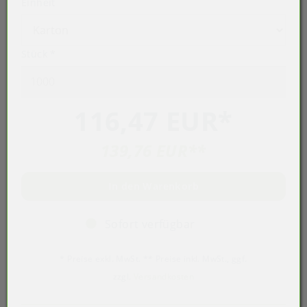
Einheit
Stück
*
116,47 EUR
*
139,76 EUR
**
In den Warenkorb
Sofort verfügbar
* Preise exkl. MwSt. ** Preise inkl. MwSt., ggf.
zzgl.
Versandkosten