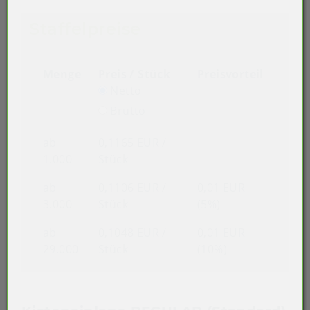
Staffelpreise
Menge
Preis / Stück
Preisvorteil
Netto
Brutto
ab
0,1165 EUR
/
1.000
Stück
ab
0,1106 EUR
/
0,01 EUR
3.000
Stück
(5%)
ab
0,1048 EUR
/
0,01 EUR
29.000
Stück
(10%)