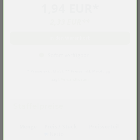
1,94 EUR
*
2,33 EUR
**
In den Warenkorb
Sofort verfügbar
* Preise exkl. MwSt. ** Preise inkl. MwSt., ggf.
zzgl.
Versandkosten
Staffelpreise
Menge
Preis / Stück
Preisvorteil
Netto