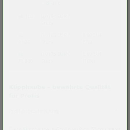
Brutto
ab 100
0,0194 EUR
/
Stück
ab
0,0185 EUR
/
0,00 EUR
4.800
Stück
(5%)
ab
0,0175 EUR
/
0,00 EUR
76.800
Stück
(10%)
Klipphaube – bewährte Qualität
für Profis
Akkordeon auf-/zuklappen st
Produktbeschreibung
Diese Klipphaube in Größe M (Ø ca. 53 cm) bietet