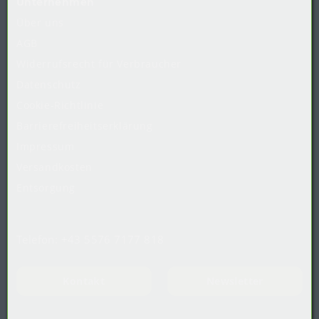
Unternehmen
Über uns
AGB
Widerrufsrecht
für
Verbraucher
Datenschutz
Cookie-Richtlinie
Barrierefreiheitserklärung
Impressum
Versandkosten
Entsorgung
Telefon:
+43 5576 7177 818
Kontakt
Newsletter