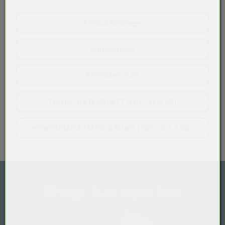
Produktanfrage
Wunschliste
Preisübersicht
TECHN. DATENBLATT (PDF, 41,9 KB)
KONFORMITÄTSERKLÄRUNG (PDF, 102,7 KB)
Shop-Kategorien