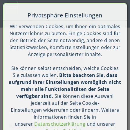
Toggle 
Privatsphäre-Einstellungen
Zum Inhalt springen [AK + 0]
Zum Hauptmenü springen [AK + 1]
Zum Shop-Menü (Suche, Wunschliste, Warenkorb, Mein Ac
Zum Widget-Menü rechts springen [AK + 3]
Zu den Inhalten im Fußbereich springen [AK + 4]
Kauf auf Rechnung (B2B)
Wir verwenden Cookies, um Ihnen ein optimales
Nutzererlebnis zu bieten. Einige Cookies sind für
Shop
Produkt-Detailansicht
den Betrieb der Seite notwendig, andere dienen
Statistikzwecken, Komforteinstellungen oder zur
Anzeige personalisierter Inhalte.
Sie können selbst entscheiden, welche Cookies
Sie zulassen wollen.
Bitte beachten Sie, dass
aufgrund Ihrer Einstellungen womöglich nicht
mehr alle Funktionalitäten der Seite
verfügbar sind.
Sie können diese Auswahl
jederzeit auf der Seite
Cookie-
Einstellungen
widerrufen oder ändern. Weitere
Informationen finden Sie in
unserer
Datenschutzerklärung
und unserer
Klipphaube, Größe: M (Ø ca. 53