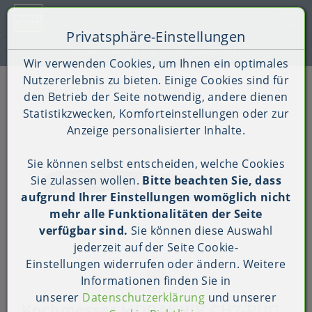
Toggle 
Privatsphäre-Einstellungen
Zum Inhalt springen [AK + 0]
Zum Hauptmenü springen [AK + 1]
Zum Shop-Menü (Suche, Wunschliste, Warenkorb, Mein Ac
Zum Widget-Menü rechts springen [AK + 3]
Zu den Inhalten im Fußbereich springen [AK + 4]
Versand frei ab € 75,00 netto (AT/DE)
Wir verwenden Cookies, um Ihnen ein optimales
Nutzererlebnis zu bieten. Einige Cookies sind für
Shop
Produkt-Detailansicht
den Betrieb der Seite notwendig, andere dienen
Statistikzwecken, Komforteinstellungen oder zur
Anzeige personalisierter Inhalte.
Sie können selbst entscheiden, welche Cookies
Sie zulassen wollen.
Bitte beachten Sie, dass
aufgrund Ihrer Einstellungen womöglich nicht
mehr alle Funktionalitäten der Seite
verfügbar sind.
Sie können diese Auswahl
jederzeit auf der Seite
Cookie-
Einstellungen
widerrufen oder ändern. Weitere
Informationen finden Sie in
unserer
Datenschutzerklärung
und unserer
Kochmesser MORAKNIV CH7-PUG,