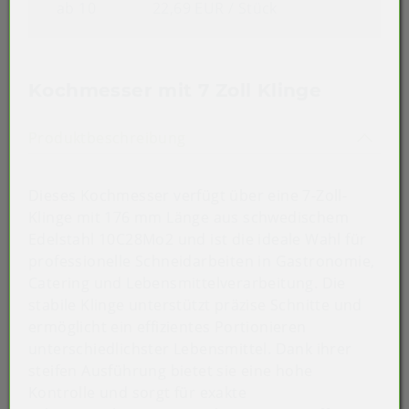
ab 10
22,69 EUR
/ Stück
Kochmesser mit 7 Zoll Klinge
Akkordeon auf-/zuklappen st
Produktbeschreibung
Dieses Kochmesser verfügt über eine 7-Zoll-
Klinge mit 176 mm Länge aus schwedischem
Edelstahl 10C28Mo2 und ist die ideale Wahl für
professionelle Schneidarbeiten in Gastronomie,
Catering und Lebensmittelverarbeitung. Die
stabile Klinge unterstützt präzise Schnitte und
ermöglicht ein effizientes Portionieren
unterschiedlichster Lebensmittel. Dank ihrer
steifen Ausführung bietet sie eine hohe
Kontrolle und sorgt für exakte