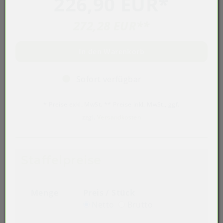
226,90 EUR
*
272,28 EUR
**
In den Warenkorb
Sofort verfügbar
* Preise exkl. MwSt. ** Preise inkl. MwSt., ggf.
zzgl.
Versandkosten
Staffelpreise
Menge
Preis / Stück
Netto
Brutto