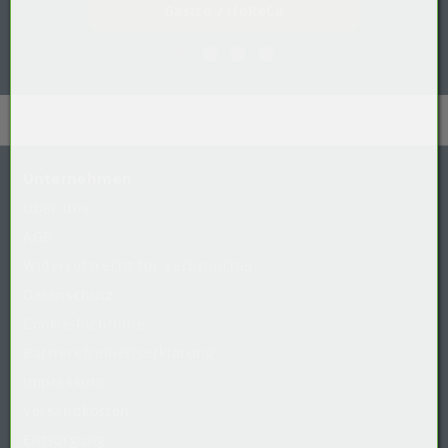
Gastro / HoReCa
Unternehmen
Über uns
AGB
Widerrufsrecht
für
Verbraucher
Datenschutz
Cookie-Richtlinie
Barrierefreiheitserklärung
Impressum
Versandkosten
Entsorgung