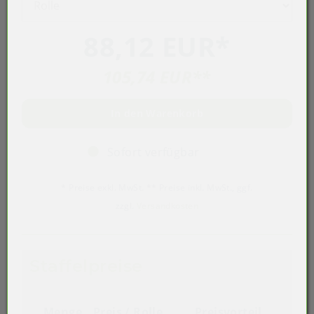
88,12 EUR
*
105,74 EUR
**
In den Warenkorb
Sofort verfügbar
* Preise exkl. MwSt. ** Preise inkl. MwSt., ggf.
zzgl.
Versandkosten
Staffelpreise
Menge
Preis / Rolle
Preisvorteil