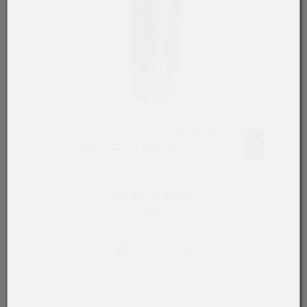
Lebensmitteldehnfolie MMF, PVC, 13,5
my, 350 mm x 2.000 lfm, transparent
ab 68,72 EUR*
Rolle