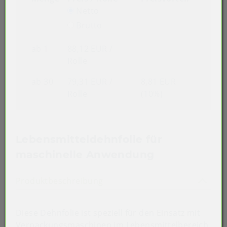
Netto
Brutto
ab 1
88,12 EUR
/
Rolle
ab 30
79,31 EUR
/
8,81 EUR
Rolle
(10%)
Lebensmitteldehnfolie für
maschinelle Anwendung
Akkordeon auf-/zuklappen st
Produktbeschreibung
Diese Dehnfolie ist speziell für den Einsatz mit
Verpackungsmaschinen im Lebensmittelbereich