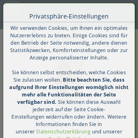
Toggle 
Privatsphäre-Einstellungen
Zum Inhalt springen [AK + 0]
Zum Hauptmenü springen [AK + 1]
Zum Shop-Menü (Suche, Wunschliste, Warenkorb, Mein Ac
Zum Widget-Menü rechts springen [AK + 3]
Zu den Inhalten im Fußbereich springen [AK + 4]
Kauf auf Rechnung (B2B)
Wir verwenden Cookies, um Ihnen ein optimales
Nutzererlebnis zu bieten. Einige Cookies sind für
Shop
Produkt-Detailansicht
den Betrieb der Seite notwendig, andere dienen
Produkt-Detailansicht
Statistikzwecken, Komforteinstellungen oder zur
Anzeige personalisierter Inhalte.
Sie können selbst entscheiden, welche Cookies
Sie zulassen wollen.
Bitte beachten Sie, dass
aufgrund Ihrer Einstellungen womöglich nicht
mehr alle Funktionalitäten der Seite
verfügbar sind.
Sie können diese Auswahl
jederzeit auf der Seite
Cookie-
Einstellungen
widerrufen oder ändern. Weitere
Informationen finden Sie in
unserer
Datenschutzerklärung
und unserer