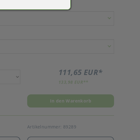
111,65 EUR
*
133,98 EUR
**
In den Warenkorb
Artikelnummer:
89289