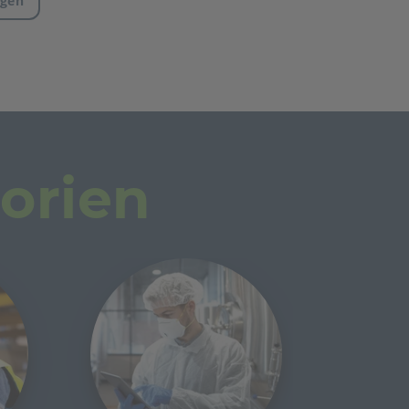
agen
orien