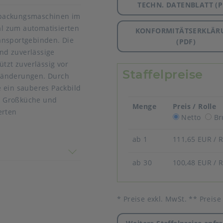
TECHN. DATENBLATT (P
Verpackungsmaschinen im
eal zum automatisierten
KONFORMITÄTSERKLÄR
ansportgebinden. Die
(PDF)
und zuverlässige
ützt zuverlässig vor
Staffelpreise
ränderungen. Durch
 ein sauberes Packbild
n, Großküche und
Menge
Preis / Rolle
erten
Netto
Br
l
ab 1
111,65 EUR
/ 
 nicht überein
ab 30
100,48 EUR
/ 
* Preise exkl. MwSt. ** Preise