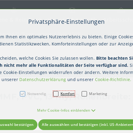
ene & Reinigung
Versand & Logistik
Arbeitssch
Privatsphäre-Einstellungen
) springen [AK + 2]
frei ab € 75,00 netto, darunter € 10,00 (AT/DE)
Newslett
m Ihnen ein optimales Nutzererlebnis zu bieten. Einige Cookies
ienen Statistikzwecken, Komforteinstellungen oder zur Anzeige
scheiden, welche Cookies Sie zulassen wollen.
Bitte beachten Si
kter Tisch
gienebekleidung (PSA)
Palettensicherung
Gastroverpackungen
Hygienepapiere
Polstern & Kennzeichnen
Küchenbedarf
Waschraumhygie
Versan
Hygie
 nicht mehr alle Funktionalitäten der Seite verfügbar sind.
S
Einweghauben
Mundschutz
Schutzkleidung
te
Cookie-Einstellungen
widerrufen oder ändern. Weitere Inform
unserer
Datenschutzerklärung
und unserer
Cookie-Richtlinie
.
Notwendig
Komfort
Marketing
MF, PVC, 13 my, Rollenbreite:
Mehr Cookie-Infos einblenden
uswahl bestätigen
Alle auswählen und bestätigen (inkl. US-Anbieter