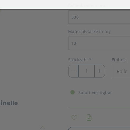
Rollenbreite in mm
500
Materialstärke in my
13
Stückzahl
*
Einheit
Sofort verfügbar
inelle
timmen nicht überein