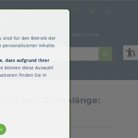
Suche
Mein Konto
Wunschliste
Warenkorb
SALE
utz
er-Anmeldung
+43 5576 7177 818
 sind für den Betrieb der
 personalisierter Inhalte.
e, dass aufgrund Ihrer
ne
dverpackungen
ne & Reinigung
Kimberly-Clark™
ie können diese Auswahl
Überschuhe
ationen finden Sie in
 500 mm, Rollenlänge:
n)