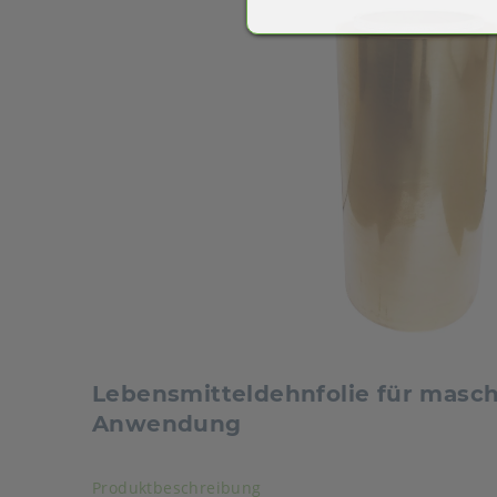
Lebensmitteldehnfolie für masch
Anwendung
Akkordeon auf-/zuklappen s
Produktbeschreibung