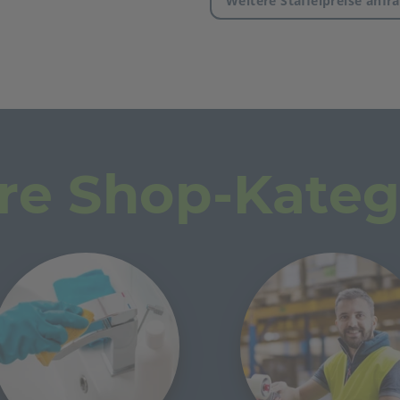
Weitere Staffelpreise anfr
re Shop-Kateg