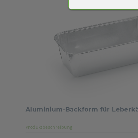
Aluminium-Backform für Leberk
Akkordeon auf-/zuklappen s
Produktbeschreibung