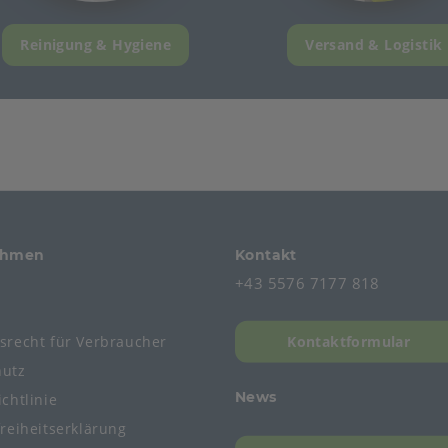
Reinigung & Hygiene
Versand & Logistik
ehmen
Kontakt
+43 5576 7177 818
s
fsrecht
für
Verbraucher
Kontaktformular
hutz
News
chtlinie
freiheitserklärung