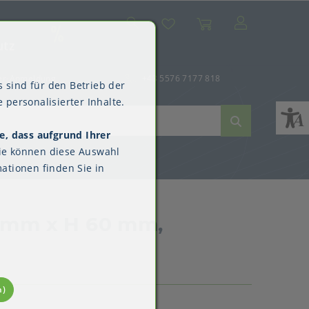
Suche
Mein Konto
Wunschliste
Warenkorb
SALE
utz
er-Anmeldung
+43 5576 7177 818
 sind für den Betrieb der
 personalisierter Inhalte.
e, dass aufgrund Ihrer
ne
dverpackungen
ne & Reinigung
Kimberly-Clark™
ie können diese Auswahl
Überschuhe
ationen finden Sie in
8 mm x H 60 mm,
n)