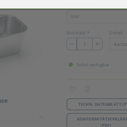
Füllmenge in ml
1090
Stückzahl
*
Einheit
Sofort verfügbar
äse
TECHN. DATENBLATT (P
timmen nicht überein
KONFORMITÄTSERKLÄR
(PDF)