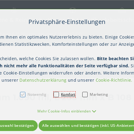
ene & Reinigung
Versand & Logistik
Arbeitssch
Privatsphäre-Einstellungen
) springen [AK + 2]
frei ab € 75,00 netto, darunter € 10,00 (AT/DE)
Newslett
m Ihnen ein optimales Nutzererlebnis zu bieten. Einige Cookies
ienen Statistikzwecken, Komforteinstellungen oder zur Anzeige
scheiden, welche Cookies Sie zulassen wollen.
Bitte beachten Si
kter Tisch
gienebekleidung (PSA)
Palettensicherung
Gastroverpackungen
Hygienepapiere
Polstern & Kennzeichnen
Küchenbedarf
Waschraumhygie
Versan
Hygie
 nicht mehr alle Funktionalitäten der Seite verfügbar sind.
S
Einweghauben
Mundschutz
Schutzkleidung
te
Cookie-Einstellungen
widerrufen oder ändern. Weitere Inform
unserer
Datenschutzerklärung
und unserer
Cookie-Richtlinie
.
Notwendig
Komfort
Marketing
m 1.090 ml, L 233 mm x B 10
Mehr Cookie-Infos einblenden
uswahl bestätigen
Alle auswählen und bestätigen (inkl. US-Anbieter