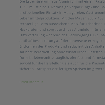
Die Leberkäseform aus Aluminium mit einem Fass
1.090 ml ist eine zuverlässige Verpackungs- und B
professionellen Einsatz in Metzgereien, Gastronom
Lebensmittelproduktion. Mit den Maßen 233 × 108 
rechteckige Form ausreichend Platz für Leberkäse,
Hackbraten und sorgt durch das Aluminium für ei
Hitzeverteilung während des Backvorgangs. Die int
Antihaftbeschichtung auf der Innenseite ermöglich
Entformen der Produkte und reduziert das Anhafte
saubere Verarbeitung ohne zusätzliches Einfetten u
Form ist lebensmitteltauglich, ofenfest und formsta
sowohl für die Herstellung als auch für die Präsen
sicheren Transport der fertigen Speisen im gewerbl
Art der verpackten Lebensmittel: fette Lebensmitte
Akkordeon auf-/zuklappen stimmen
Produktdetails