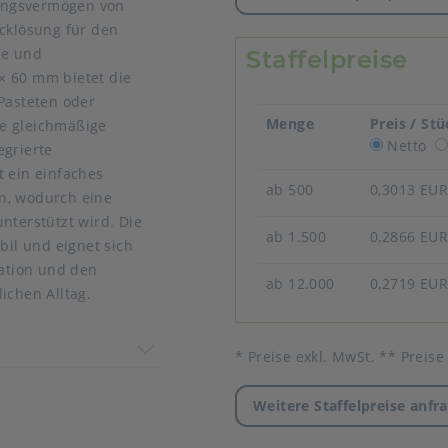
ungsvermögen von
acklösung für den
ie und
Staffelpreise
× 60 mm bietet die
 Pasteten oder
Menge
Preis / St
ne gleichmäßige
Netto
egrierte
t ein einfaches
ab 500
0,3013 EU
n, wodurch eine
nterstützt wird. Die
ab 1.500
0,2866 EU
bil und eignet sich
tation und den
ab 12.000
0,2719 EU
ichen Alltag.
l
 nicht überein
* Preise exkl. MwSt. ** Preise
Weitere Staffelpreise anfr