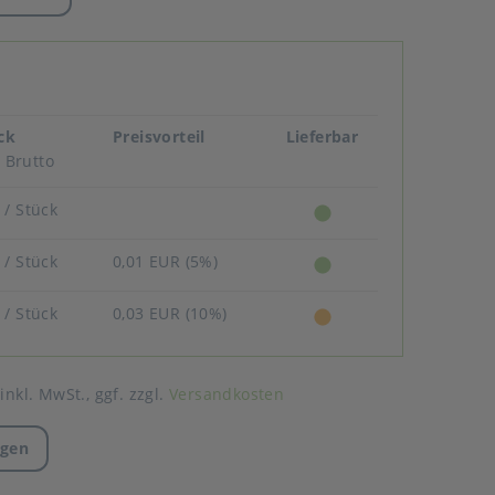
ück
Preisvorteil
Lieferbar
Brutto
R
/ Stück
R
/ Stück
0,01 EUR (5%)
R
/ Stück
0,03 EUR (10%)
 inkl. MwSt.,
ggf. zzgl.
Versandkosten
agen