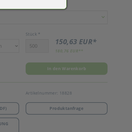
Stück
*
150,63 EUR
*
180,76 EUR
**
In den Warenkorb
Artikelnummer:
18828
DF)
Produktanfrage
UNG