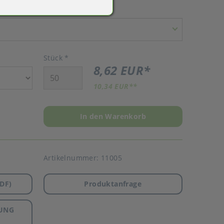
Stück
*
8,62 EUR
*
10,34 EUR
**
In den Warenkorb
Artikelnummer:
11005
DF)
Produktanfrage
UNG