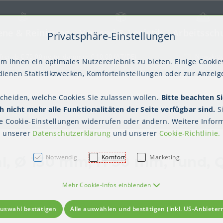
ene & Reinigung
Versand & Logistik
Arbeitssch
Privatsphäre-Einstellungen
) springen [AK + 2]
frei ab € 75,00 netto, darunter € 10,00 (AT/DE)
Newslett
m Ihnen ein optimales Nutzererlebnis zu bieten. Einige Cookies
ienen Statistikzwecken, Komforteinstellungen oder zur Anzeige
scheiden, welche Cookies Sie zulassen wollen.
Bitte beachten Si
kter Tisch
gienebekleidung (PSA)
Palettensicherung
Gastroverpackungen
Hygienepapiere
Polstern & Kennzeichnen
Küchenbedarf
Waschraumhygie
Versan
Hygie
 nicht mehr alle Funktionalitäten der Seite verfügbar sind.
S
Einweghauben
Mundschutz
Schutzkleidung
tailansicht
te
Cookie-Einstellungen
widerrufen oder ändern. Weitere Inform
unserer
Datenschutzerklärung
und unserer
Cookie-Richtlinie
.
Notwendig
Komfort
Marketing
, Ø 150 mm, H 50 mm, rund, Qu
Mehr Cookie-Infos einblenden
uswahl bestätigen
Alle auswählen und bestätigen (inkl. US-Anbieter