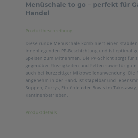
Menüschale to go – perfekt für 
Handel
Akkordeon auf-/zuklappen s
Produktbeschreibung
Diese runde Menüschale kombiniert einen stabilen
innenliegenden PP-Beschichtung und ist optimal g
Speisen zum Mitnehmen. Die PP-Schicht sorgt für zu
gegenüber Flüssigkeiten und Fetten sowie für gute 
Art der verpackten Lebensmittel: alle Lebensmittel
auch bei kurzzeitiger Mikrowellenanwendung. Die f
mikrowellengeeignet: Ja, 600 W, 3 Min.
angenehm in der Hand, ist stapelbar und lebensmitt
tiefkühlgeeignet: Ja
Suppen, Currys, Eintöpfe oder Bowls im Take-away, 
stapelbar: Ja
Kantinenbetrieben.
flüssigkeitsdicht: Ja
Akkordeon auf-/zuklappen stimmen
Produktdetails