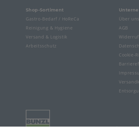
Shop-Sortiment
Untern
Gastro-Bedarf / HoReCa
Über un
Reinigung & Hygiene
AGB
Versand & Logistik
Widerru
Arbeitsschutz
Datensc
Cookie-Ri
Barriere
Impress
Versand
Entsorg
© 2024-2026 Meier Verpackungen G