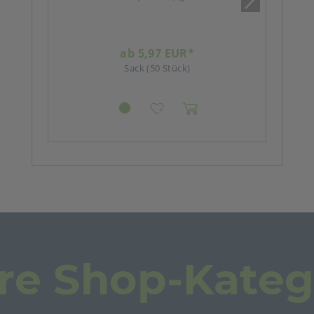
ab 5,97 EUR*
Sack (50 Stück)
re Shop-Kateg