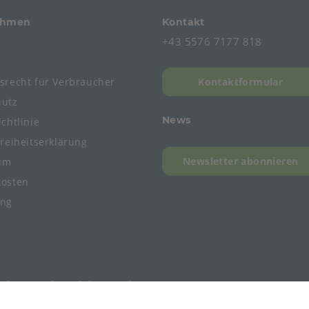
ehmen
Kontakt
+43 5576 7177 818
s
fsrecht
für
Verbraucher
Kontaktformular
hutz
News
chtlinie
freiheitserklärung
Newsletter abonnieren
um
kosten
ung
mbH, Member of the Bunzl Group