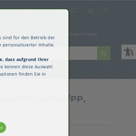
Suche
Mein Konto
Wunschliste
Warenkorb
SALE
utz
er-Anmeldung
+43 5576 7177 818
 sind für den Betrieb der
 personalisierter Inhalte.
e, dass aufgrund Ihrer
ne
dverpackungen
ne & Reinigung
Kimberly-Clark™
ie können diese Auswahl
Überschuhe
ationen finden Sie in
alität: Karton/PP,
n)