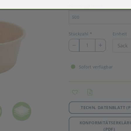
Füllmenge in ml
500
Stückzahl
*
Einheit
Sofort verfügbar
TECHN. DATENBLATT (P
KONFORMITÄTSERKLÄR
(PDF)