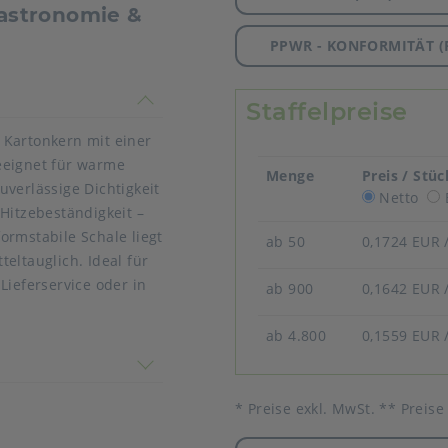
Gastronomie &
PPWR - KONFORMITÄT (
timmen nicht überein
Staffelpreise
 Kartonkern mit einer
eeignet für warme
Menge
Preis / Stüc
verlässige Dichtigkeit
Netto
Hitzebeständigkeit –
ormstabile Schale liegt
ab 50
0,1724 EUR
eltauglich. Ideal für
Lieferservice oder in
ab 900
0,1642 EUR
ab 4.800
0,1559 EUR
 nicht überein
* Preise exkl. MwSt. ** Preise