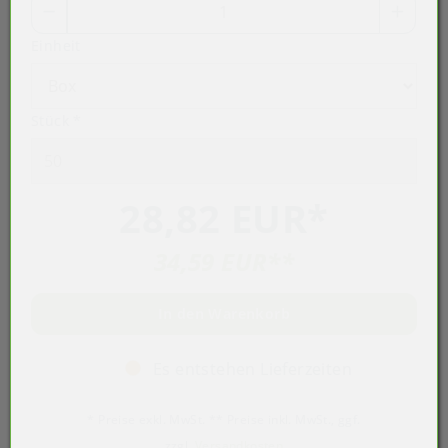
Einheit
Stück
*
28,82 EUR
*
34,59 EUR
**
In den Warenkorb
Es entstehen Lieferzeiten
* Preise exkl. MwSt. ** Preise inkl. MwSt., ggf.
zzgl.
Versandkosten