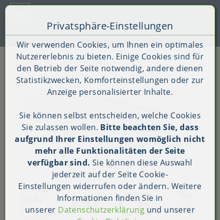
Toggle 
Privatsphäre-Einstellungen
Zum Inhalt springen [AK + 0]
Zum Hauptmenü springen [AK + 1]
Zum Shop-Menü (Suche, Wunschliste, Warenkorb, Mein Ac
Zum Widget-Menü rechts springen [AK + 3]
Zu den Inhalten im Fußbereich springen [AK + 4]
Kauf auf Rechnung (B2B)
Wir verwenden Cookies, um Ihnen ein optimales
Nutzererlebnis zu bieten. Einige Cookies sind für
Shop
Produkt-Detailansicht
den Betrieb der Seite notwendig, andere dienen
Statistikzwecken, Komforteinstellungen oder zur
Anzeige personalisierter Inhalte.
Sie können selbst entscheiden, welche Cookies
Sie zulassen wollen.
Bitte beachten Sie, dass
aufgrund Ihrer Einstellungen womöglich nicht
mehr alle Funktionalitäten der Seite
verfügbar sind.
Sie können diese Auswahl
jederzeit auf der Seite
Cookie-
Einstellungen
widerrufen oder ändern. Weitere
Informationen finden Sie in
unserer
Datenschutzerklärung
und unserer