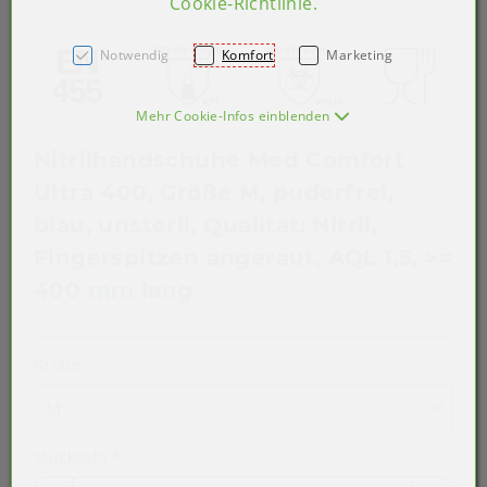
Cookie-Richtlinie
.
Notwendig
Komfort
Marketing
Mehr Cookie-Infos einblenden
Nitrilhandschuhe Med Comfort
Ultra 400, Größe M, puderfrei,
blau, unsteril, Qualität: Nitril,
Fingerspitzen angeraut, AQL 1,5, >=
400 mm lang
Größe
M
Stückzahl
*