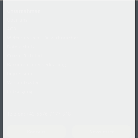
Unternehmen
Über uns
AGB
Widerrufsrecht
für
Verbraucher
Datenschutz
Cookie-Richtlinie
Barrierefreiheitserklärung
Impressum
Versandkosten
Entsorgung
Telefon:
+43 5576 7177 818
Kontakt
Newsletter