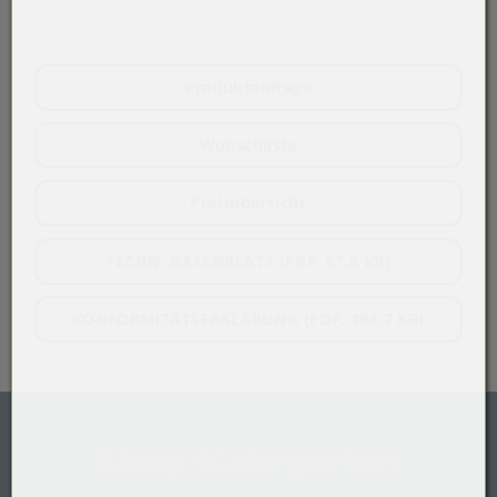
Produktanfrage
Wunschliste
Preisübersicht
TECHN. DATENBLATT (PDF, 67,8 KB)
KONFORMITÄTSERKLÄRUNG (PDF, 198,7 KB)
Shop-Kategorien