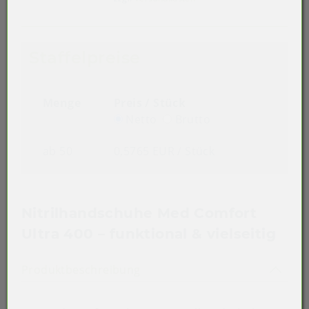
Staffelpreise
Menge
Preis / Stück
Netto
Brutto
ab 50
0,5765 EUR
/ Stück
Nitrilhandschuhe Med Comfort
Ultra 400 – funktional & vielseitig
Akkordeon auf-/zuklappen st
Produktbeschreibung