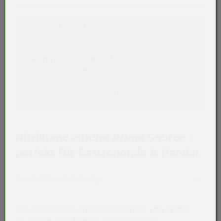
Staffelpreise
Menge
Preis / Stück
Netto
Brutto
ab 100
0,0341 EUR
/ Stück
Nitrilhandschuhe Prime Source –
perfekt für Gastronomie & Handel
Akkordeon auf-/zuklappen st
Produktbeschreibung
Die puderfreien Nitrilhandschuhe von Prime
Source in Blau bieten einen sicheren,