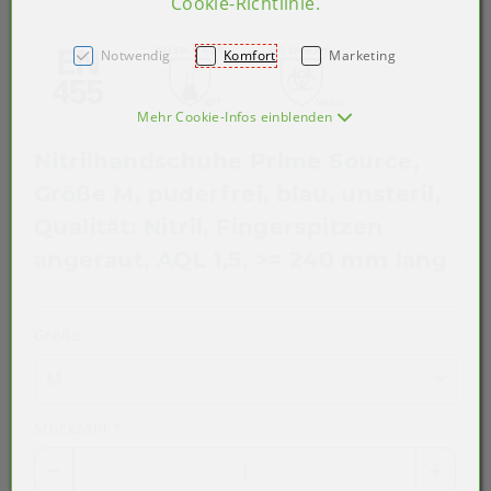
Cookie-Richtlinie
.
Notwendig
Komfort
Marketing
Mehr Cookie-Infos einblenden
Nitrilhandschuhe Prime Source,
Größe M, puderfrei, blau, unsteril,
Qualität: Nitril, Fingerspitzen
angeraut, AQL 1,5, >= 240 mm lang
Größe
M
Stückzahl
*