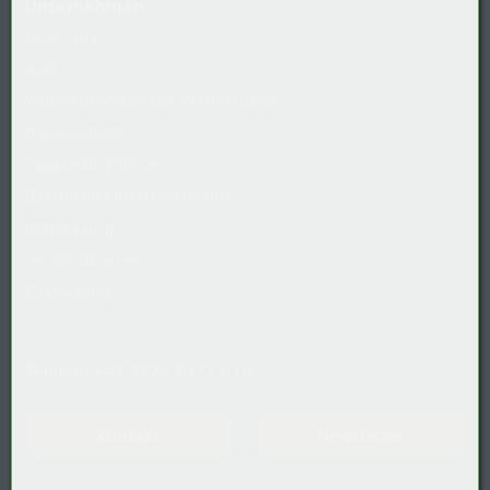
Unternehmen
Über uns
AGB
Widerrufsrecht
für
Verbraucher
Datenschutz
Cookie-Richtlinie
Barrierefreiheitserklärung
Impressum
Versandkosten
Entsorgung
Telefon:
+43 5576 7177 818
Kontakt
Newsletter