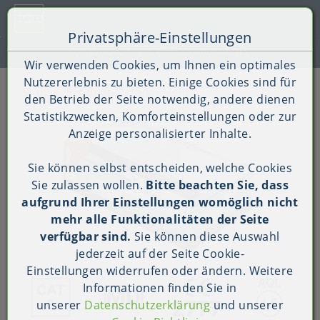
Toggle 
Privatsphäre-Einstellungen
Zum Inhalt springen [AK + 0]
Zum Hauptmenü springen [AK + 1]
Zum Shop-Menü (Suche, Wunschliste, Warenkorb, Mein Ac
Zum Widget-Menü rechts springen [AK + 3]
Zu den Inhalten im Fußbereich springen [AK + 4]
Kauf auf Rechnung (B2B)
Wir verwenden Cookies, um Ihnen ein optimales
Nutzererlebnis zu bieten. Einige Cookies sind für
Shop
Produkt-Detailansicht
den Betrieb der Seite notwendig, andere dienen
Statistikzwecken, Komforteinstellungen oder zur
Anzeige personalisierter Inhalte.
Sie können selbst entscheiden, welche Cookies
Sie zulassen wollen.
Bitte beachten Sie, dass
aufgrund Ihrer Einstellungen womöglich nicht
mehr alle Funktionalitäten der Seite
verfügbar sind.
Sie können diese Auswahl
jederzeit auf der Seite
Cookie-
Einstellungen
widerrufen oder ändern. Weitere
Informationen finden Sie in
unserer
Datenschutzerklärung
und unserer