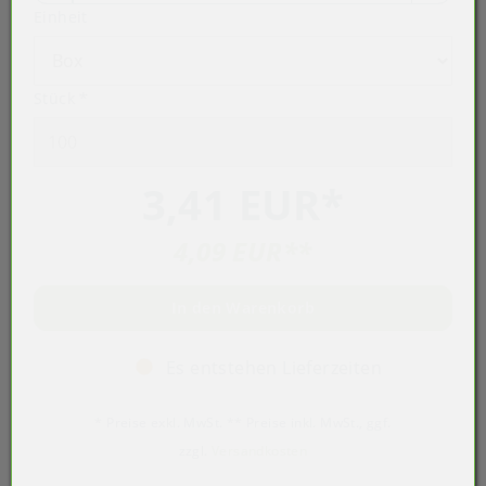
Einheit
Stück
*
3,41 EUR
*
4,09 EUR
**
In den Warenkorb
Es entstehen Lieferzeiten
* Preise exkl. MwSt. ** Preise inkl. MwSt., ggf.
zzgl.
Versandkosten