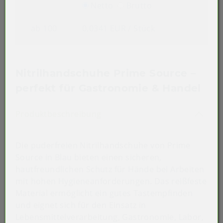
Netto
Brutto
ab 100
0,0341 EUR
/ Stück
Nitrilhandschuhe Prime Source –
perfekt für Gastronomie & Handel
Akkordeon auf-/zuklappen st
Produktbeschreibung
Die puderfreien Nitrilhandschuhe von Prime
Source in Blau bieten einen sicheren,
hautfreundlichen Schutz für Hände bei Arbeiten
mit hohen Hygieneanforderungen. Das reißfeste
Material ermöglicht ein gutes Tastempfinden
und eignet sich für den Einsatz in
Lebensmittelverarbeitung, Gastronomie, Labor,