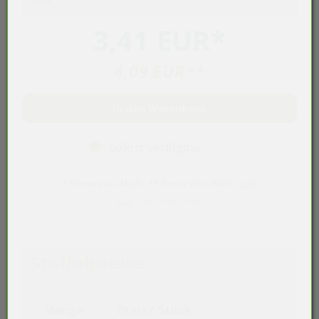
3,41 EUR
*
4,09 EUR
**
In den Warenkorb
Sofort verfügbar
* Preise exkl. MwSt. ** Preise inkl. MwSt., ggf.
zzgl.
Versandkosten
Staffelpreise
Menge
Preis / Stück