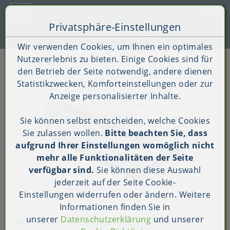
Toggle 
Privatsphäre-Einstellungen
Zum Inhalt springen [AK + 0]
Zum Hauptmenü springen [AK + 1]
Zum Shop-Menü (Suche, Wunschliste, Warenkorb, Mein Ac
Zum Widget-Menü rechts springen [AK + 3]
Zu den Inhalten im Fußbereich springen [AK + 4]
Kauf auf Rechnung (B2B)
Wir verwenden Cookies, um Ihnen ein optimales
Nutzererlebnis zu bieten. Einige Cookies sind für
Shop
Produkt-Detailansicht
den Betrieb der Seite notwendig, andere dienen
Statistikzwecken, Komforteinstellungen oder zur
Anzeige personalisierter Inhalte.
Sie können selbst entscheiden, welche Cookies
Sie zulassen wollen.
Bitte beachten Sie, dass
aufgrund Ihrer Einstellungen womöglich nicht
mehr alle Funktionalitäten der Seite
verfügbar sind.
Sie können diese Auswahl
jederzeit auf der Seite
Cookie-
Einstellungen
widerrufen oder ändern. Weitere
Informationen finden Sie in
unserer
Datenschutzerklärung
und unserer
Nitrilhandschuhe Prime Source,