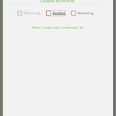
Cookie-Richtlinie
.
Qualität: Frischfaser, Grammatur:
270 g/m²
Notwendig
Komfort
Marketing
Mehr Cookie-Infos einblenden
Länge in mm
160
Breite in mm
200
Stückzahl
*
Einheit
Stück
*