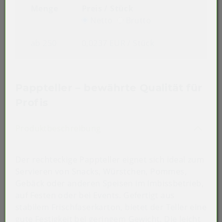
Menge
Preis / Stück
Netto
Brutto
ab 250
0,0237 EUR
/ Stück
Pappteller – bewährte Qualität für
Profis
Akkordeon auf-/zuklappen st
Produktbeschreibung
Der rechteckige Pappteller eignet sich ideal zum
Servieren von Snacks, Würstchen, Pommes,
Gebäck oder anderen Speisen im Imbissbetrieb,
auf Festen oder bei Events. Gefertigt aus
stabilem Frischfaserkarton, bietet der Teller eine
gute Festigkeit bei geringem Gewicht. Die leicht