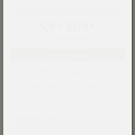
5,91 EUR
*
7,10 EUR
**
In den Warenkorb
Sofort verfügbar
* Preise exkl. MwSt. ** Preise inkl. MwSt., ggf.
zzgl.
Versandkosten
Staffelpreise