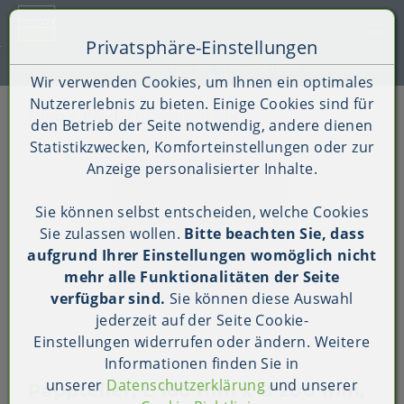
Toggle 
Privatsphäre-Einstellungen
Zum Inhalt springen [AK + 0]
Zum Hauptmenü springen [AK + 1]
Zum Shop-Menü (Suche, Wunschliste, Warenkorb, Mein Ac
Zum Widget-Menü rechts springen [AK + 3]
Zu den Inhalten im Fußbereich springen [AK + 4]
Kauf auf Rechnung (B2B)
Wir verwenden Cookies, um Ihnen ein optimales
Nutzererlebnis zu bieten. Einige Cookies sind für
Shop
Produkt-Detailansicht
den Betrieb der Seite notwendig, andere dienen
Statistikzwecken, Komforteinstellungen oder zur
Anzeige personalisierter Inhalte.
Sie können selbst entscheiden, welche Cookies
Sie zulassen wollen.
Bitte beachten Sie, dass
aufgrund Ihrer Einstellungen womöglich nicht
mehr alle Funktionalitäten der Seite
verfügbar sind.
Sie können diese Auswahl
jederzeit auf der Seite
Cookie-
Einstellungen
widerrufen oder ändern. Weitere
Informationen finden Sie in
unserer
Datenschutzerklärung
und unserer
Pappteller, L 160 mm x B 200 mm,