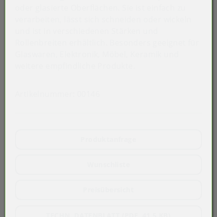
oder glasierte Oberflächen. Sie ist einfach zu
verarbeiten, lässt sich schneiden oder wickeln
und ist in verschiedenen Stärken und
Rollenbreiten erhältlich. Besonders geeignet für
Glaswaren, Elektronik, Möbel, Keramik und
weitere empfindliche Produkte.
Artikelnummer:
00146
Produktanfrage
Wunschliste
Preisübersicht
TECHN. DATENBLATT (PDF, 41,5 KB)