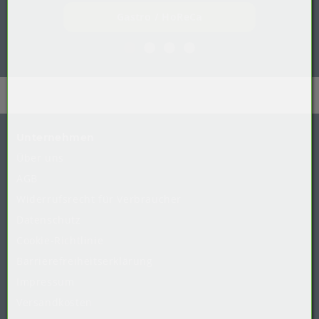
Gastro / HoReCa
Unternehmen
Über uns
AGB
Widerrufsrecht
für
Verbraucher
Datenschutz
Cookie-Richtlinie
Barrierefreiheitserklärung
Impressum
Versandkosten