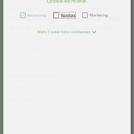
Cookie-Richtlinie
.
Schaumfolie Cell Aire, LDPE,
Notwendig
Komfort
Marketing
Stärke: 1,5 mm, Rollenbreite: 1.500
mm, Rollenlänge: 350 lfm, weiß
Mehr Cookie-Infos einblenden
Rollenbreite in mm
1500
Materialstärke in mm
1,50
Stückzahl
*
Einheit