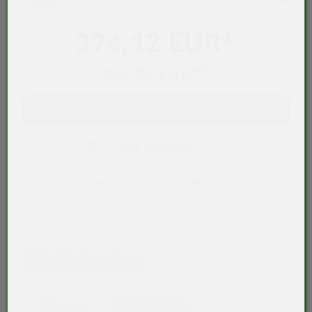
374,12 EUR
*
448,94 EUR
**
In den Warenkorb
Sofort verfügbar
* Preise exkl. MwSt. ** Preise inkl. MwSt., ggf.
zzgl.
Versandkosten
Staffelpreise
Menge
Preis / Rolle