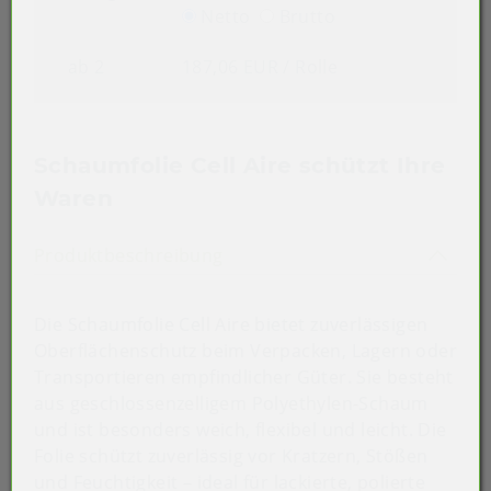
Netto
Brutto
ab 2
187,06 EUR
/ Rolle
Schaumfolie Cell Aire schützt Ihre
Waren
Akkordeon auf-/zuklappen st
Produktbeschreibung
Die Schaumfolie Cell Aire bietet zuverlässigen
Oberflächenschutz beim Verpacken, Lagern oder
Transportieren empfindlicher Güter. Sie besteht
aus geschlossenzelligem Polyethylen-Schaum
und ist besonders weich, flexibel und leicht. Die
Folie schützt zuverlässig vor Kratzern, Stößen
und Feuchtigkeit – ideal für lackierte, polierte