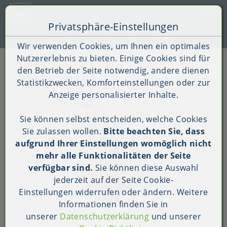
Toggle 
Privatsphäre-Einstellungen
Zum Inhalt springen [AK + 0]
Zum Hauptmenü springen [AK + 1]
Zum Shop-Menü (Suche, Wunschliste, Warenkorb, Mein Ac
Zum Widget-Menü rechts springen [AK + 3]
Zu den Inhalten im Fußbereich springen [AK + 4]
 frei ab € 75,00 netto (AT/DE)
Wir verwenden Cookies, um Ihnen ein optimales
Nutzererlebnis zu bieten. Einige Cookies sind für
Versand & Logistik
Polstern & Kennzeichnen
den Betrieb der Seite notwendig, andere dienen
Polstermaterial
Schaumfolien
Statistikzwecken, Komforteinstellungen oder zur
Produkt-Detailansicht
Anzeige personalisierter Inhalte.
Sie können selbst entscheiden, welche Cookies
Sie zulassen wollen.
Bitte beachten Sie, dass
aufgrund Ihrer Einstellungen womöglich nicht
mehr alle Funktionalitäten der Seite
verfügbar sind.
Sie können diese Auswahl
jederzeit auf der Seite
Cookie-
Einstellungen
widerrufen oder ändern. Weitere
Informationen finden Sie in
unserer
Datenschutzerklärung
und unserer