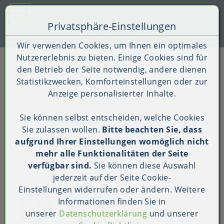
Toggle 
Privatsphäre-Einstellungen
Zum Inhalt springen [AK + 0]
Zum Hauptmenü springen [AK + 1]
Zum Shop-Menü (Suche, Wunschliste, Warenkorb, Mein Ac
Zum Widget-Menü rechts springen [AK + 3]
Zu den Inhalten im Fußbereich springen [AK + 4]
Kauf auf Rechnung (B2B)
Wir verwenden Cookies, um Ihnen ein optimales
Nutzererlebnis zu bieten. Einige Cookies sind für
Shop
Produkt-Detailansicht
den Betrieb der Seite notwendig, andere dienen
Statistikzwecken, Komforteinstellungen oder zur
Anzeige personalisierter Inhalte.
Sie können selbst entscheiden, welche Cookies
Sie zulassen wollen.
Bitte beachten Sie, dass
aufgrund Ihrer Einstellungen womöglich nicht
mehr alle Funktionalitäten der Seite
verfügbar sind.
Sie können diese Auswahl
jederzeit auf der Seite
Cookie-
Einstellungen
widerrufen oder ändern. Weitere
Informationen finden Sie in
unserer
Datenschutzerklärung
und unserer