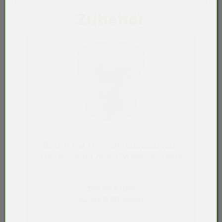
Zubehör
Becher mit Originalitätsverschluss,
1.180 ml, Ø 133 mm, 130 mm, PP, weiß
795,60 EUR*
Palette (2.600 Stück)