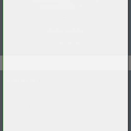
Gastro / HoReCa
Unternehmen
Über uns
AGB
Widerrufsrecht
für
Verbraucher
Datenschutz
Cookie-Richtlinie
Barrierefreiheitserklärung