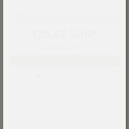
Stück
*
125,82 EUR
*
150,98 EUR
**
In den Warenkorb
Sofort verfügbar
* Preise exkl. MwSt. ** Preise inkl. MwSt., ggf.
zzgl.
Versandkosten
Staffelpreise