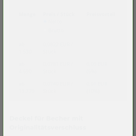
Menge
Preis / Stück
Preisvorteil
Netto
Brutto
ab
0,0822 EUR
/
1.530
Stück
ab
0,0781 EUR
/
0,00 EUR
4.590
Stück
(5%)
ab
0,0740 EUR
/
0,01 EUR
13.770
Stück
(10%)
Deckel für Becher mit
Originalitätsverschluss