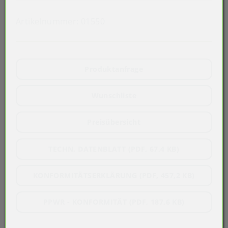
Artikelnummer:
01550
Produktanfrage
Wunschliste
Preisübersicht
TECHN. DATENBLATT (PDF, 67,4 KB)
KONFORMITÄTSERKLÄRUNG (PDF, 457,2 KB)
PPWR - KONFORMITÄT (PDF, 187,6 KB)