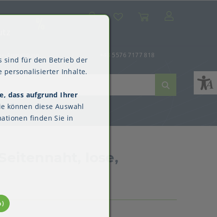
Suche
Mein Konto
Wunschliste
Warenkorb
SALE
utz
er-Anmeldung
+43 5576 7177 818
 sind für den Betrieb der
 personalisierter Inhalte.
e, dass aufgrund Ihrer
ne
dverpackungen
ne & Reinigung
Kimberly-Clark™
ie können diese Auswahl
Überschuhe
ationen finden Sie in
eitennaht, lose,
n)