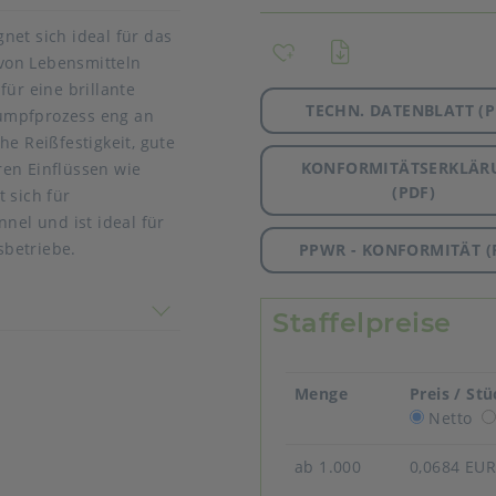
net sich ideal für das
von Lebensmitteln
für eine brillante
TECHN. DATENBLATT (P
umpfprozess eng an
he Reißfestigkeit, gute
KONFORMITÄTSERKLÄR
ren Einflüssen wie
(PDF)
 sich für
el und ist ideal für
sbetriebe.
PPWR - KONFORMITÄT (
 nicht überein
Staffelpreise
Menge
Preis / St
Netto
ab 1.000
0,0684 EU