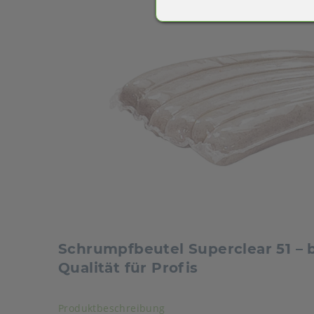
Schrumpfbeutel Superclear 51 –
Qualität für Profis
Akkordeon auf-/zuklappen s
Produktbeschreibung