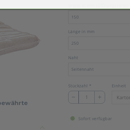
Breite in mm (Öffnungsseite)
150
Länge in mm
250
Naht
Seitennaht
Stückzahl
*
Einheit
 bewährte
Sofort verfügbar
timmen nicht überein