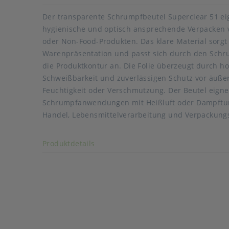
Der transparente Schrumpfbeutel Superclear 51 eig
hygienische und optisch ansprechende Verpacken 
oder Non-Food-Produkten. Das klare Material sorgt 
Warenpräsentation und passt sich durch den Schr
die Produktkontur an. Die Folie überzeugt durch ho
Schweißbarkeit und zuverlässigen Schutz vor äuße
Feuchtigkeit oder Verschmutzung. Der Beutel eignet
Schrumpfanwendungen mit Heißluft oder Dampftunn
Handel, Lebensmittelverarbeitung und Verpackung
Art der verpackten Lebensmittel: alle Lebensmittel
Akkordeon auf-/zuklappen stimmen
Produktdetails