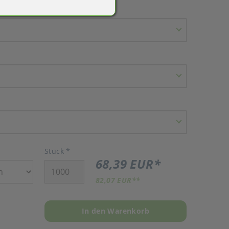
Stück
*
68,39 EUR
*
82,07 EUR
**
In den Warenkorb