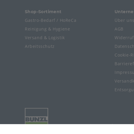
Shop-Sortiment
Untern
Gastro-Bedarf / HoReCa
Über un
Reinigung & Hygiene
AGB
Versand & Logistik
Widerru
Arbeitsschutz
Datensc
Cookie-Ri
Barriere
Impress
Versand
Entsorg
© 2024-2026 Meier Verpackungen G