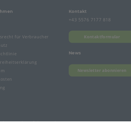
ehmen
Kontakt
+43 5576 7177 818
s
fsrecht
für
Verbraucher
Kontaktformular
hutz
News
chtlinie
freiheitserklärung
Newsletter abonnieren
um
kosten
ung
mbH, Member of the Bunzl Group