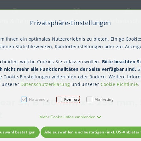
ene & Reinigung
Versand & Logistik
Arbeitssch
Privatsphäre-Einstellungen
) springen [AK + 2]
frei ab € 75,00 netto, darunter € 10,00 (AT/DE)
Newslett
m Ihnen ein optimales Nutzererlebnis zu bieten. Einige Cookies
ienen Statistikzwecken, Komforteinstellungen oder zur Anzeige
scheiden, welche Cookies Sie zulassen wollen.
Bitte beachten Si
kter Tisch
gienebekleidung (PSA)
Palettensicherung
Gastroverpackungen
Hygienepapiere
Polstern & Kennzeichnen
Küchenbedarf
Waschraumhygie
Versan
Hygie
 nicht mehr alle Funktionalitäten der Seite verfügbar sind.
S
Einweghauben
Mundschutz
Schutzkleidung
te
Cookie-Einstellungen
widerrufen oder ändern. Weitere Inform
unserer
Datenschutzerklärung
und unserer
Cookie-Richtlinie
.
Notwendig
Komfort
Marketing
ar 51, B 150 mm x L 250 mm, S
t
Mehr Cookie-Infos einblenden
uswahl bestätigen
Alle auswählen und bestätigen (inkl. US-Anbieter