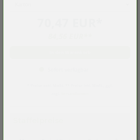
70,47 EUR
*
84,56 EUR
**
In den Warenkorb
Sofort verfügbar
* Preise exkl. MwSt. ** Preise inkl. MwSt., ggf.
zzgl.
Versandkosten
Staffelpreise