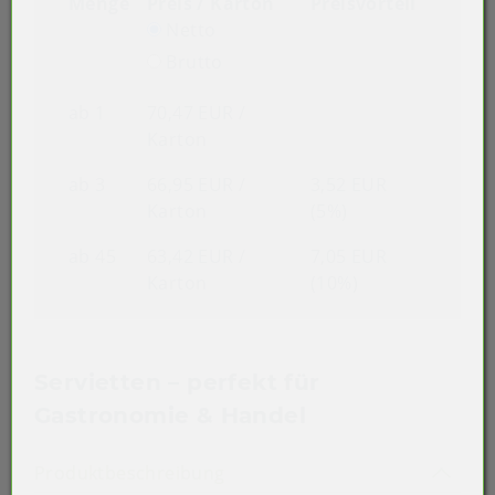
Menge
Preis / Karton
Preisvorteil
Netto
Brutto
ab 1
70,47 EUR
/
Karton
ab 3
66,95 EUR
/
3,52 EUR
Karton
(5%)
ab 45
63,42 EUR
/
7,05 EUR
Karton
(10%)
Servietten – perfekt für
Gastronomie & Handel
Akkordeon auf-/zuklappen st
Produktbeschreibung