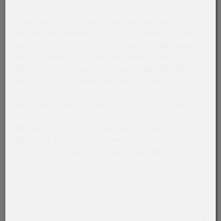
Diese handlichen Servietten aus hochwertigem
Zellstoff im Format 12 × 12 cm (gefaltet, 1/4-Falz)
eignen sich ideal für den Einsatz im Take-away,
Imbiss, Foodtruck oder bei kleinen Snacks zum
Mitnehmen. Die weiche, saugfähige Oberfläche
sorgt für ein angenehmes Gefühl beim
Gebrauch. Durch das kompakte Format sind sie
besonders platzsparend und lassen sich leicht
ausgeben – ob im Spender oder lose. Ideal als
Beilage zu Fingerfood, Kaffee, Sandwiches oder
Desserts. Hygienisch, zuverlässig und vielseitig
einsetzbar im täglichen Gastrobetrieb.
Artikelnummer:
16163