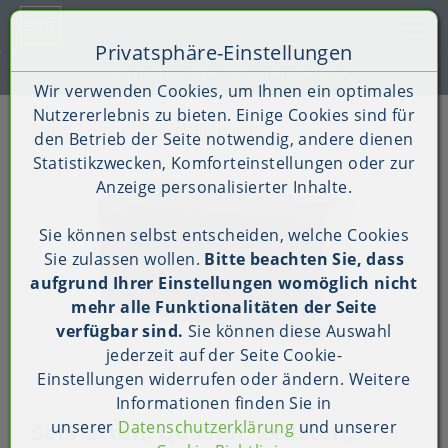
Toggle 
Privatsphäre-Einstellungen
Zum Inhalt springen [AK + 0]
Zum Hauptmenü springen [AK + 1]
Zum Shop-Menü (Suche, Wunschliste, Warenkorb, Mein Ac
Zum Widget-Menü rechts springen [AK + 3]
Zu den Inhalten im Fußbereich springen [AK + 4]
Kauf auf Rechnung (B2B)
Wir verwenden Cookies, um Ihnen ein optimales
Nutzererlebnis zu bieten. Einige Cookies sind für
Shop
Produkt-Detailansicht
den Betrieb der Seite notwendig, andere dienen
Statistikzwecken, Komforteinstellungen oder zur
Anzeige personalisierter Inhalte.
Sie können selbst entscheiden, welche Cookies
Sie zulassen wollen.
Bitte beachten Sie, dass
aufgrund Ihrer Einstellungen womöglich nicht
mehr alle Funktionalitäten der Seite
verfügbar sind.
Sie können diese Auswahl
jederzeit auf der Seite
Cookie-
Einstellungen
widerrufen oder ändern. Weitere
Informationen finden Sie in
unserer
Datenschutzerklärung
und unserer
Servietten, Qualität: Zellstoff,