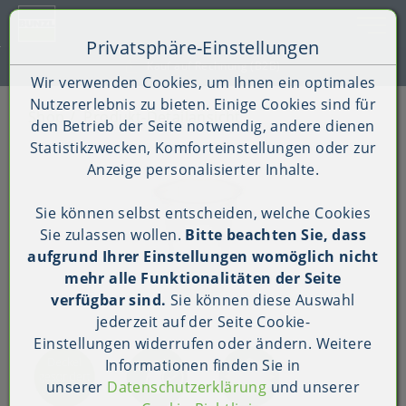
Toggle 
Privatsphäre-Einstellungen
Zum Inhalt springen [AK + 0]
Zum Hauptmenü springen [AK + 1]
Zum Shop-Menü (Suche, Wunschliste, Warenkorb, Mein Ac
Zum Widget-Menü rechts springen [AK + 3]
Zu den Inhalten im Fußbereich springen [AK + 4]
Kauf auf Rechnung (B2B)
Wir verwenden Cookies, um Ihnen ein optimales
Nutzererlebnis zu bieten. Einige Cookies sind für
Shop
Produkt-Detailansicht
den Betrieb der Seite notwendig, andere dienen
Statistikzwecken, Komforteinstellungen oder zur
Anzeige personalisierter Inhalte.
Sie können selbst entscheiden, welche Cookies
Sie zulassen wollen.
Bitte beachten Sie, dass
aufgrund Ihrer Einstellungen womöglich nicht
mehr alle Funktionalitäten der Seite
verfügbar sind.
Sie können diese Auswahl
jederzeit auf der Seite
Cookie-
Einstellungen
widerrufen oder ändern. Weitere
Informationen finden Sie in
unserer
Datenschutzerklärung
und unserer