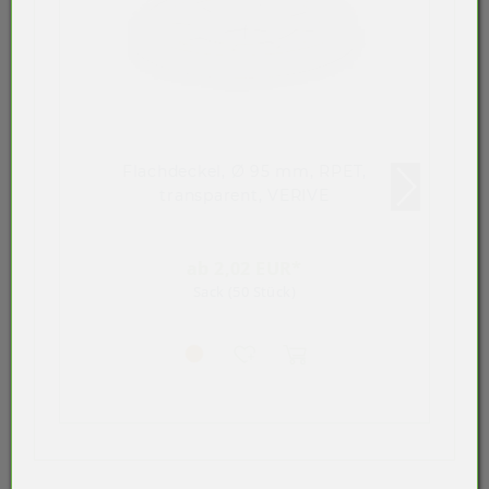
Flachdeckel, Ø 95 mm, RPET,
transparent, VERIVE
ab 2,02 EUR*
Sack (50 Stück)