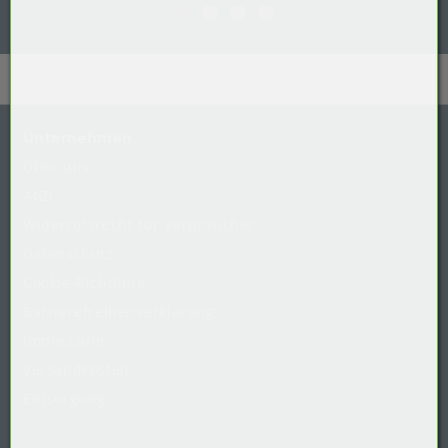
Unternehmen
Über uns
AGB
Widerrufsrecht
für
Verbraucher
Datenschutz
Cookie-Richtlinie
Barrierefreiheitserklärung
Impressum
Versandkosten
Entsorgung