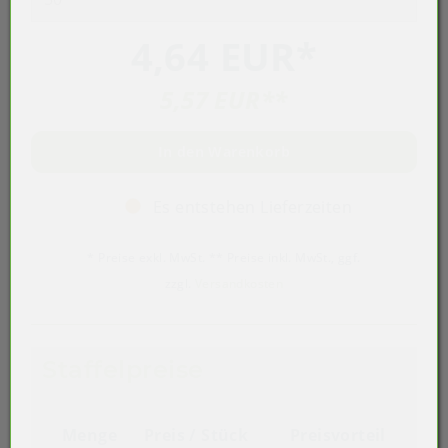
4,64 EUR
*
5,57 EUR
**
In den Warenkorb
Es entstehen Lieferzeiten
* Preise exkl. MwSt. ** Preise inkl. MwSt., ggf.
zzgl.
Versandkosten
Staffelpreise
Menge
Preis / Stück
Preisvorteil