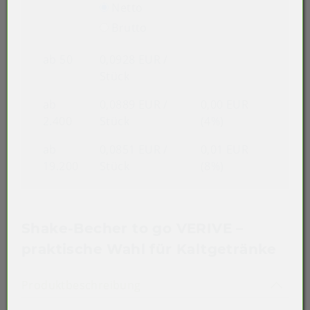
Netto
Brutto
ab 50
0,0928 EUR
/
Stück
ab
0,0889 EUR
/
0,00 EUR
2.400
Stück
(4%)
ab
0,0851 EUR
/
0,01 EUR
19.200
Stück
(8%)
Shake-Becher to go VERIVE –
praktische Wahl für Kaltgetränke
Akkordeon auf-/zuklappen st
Produktbeschreibung