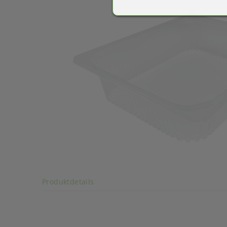
Mega-Sale
Art der verpackten Lebensmittel: fette Lebensmitte
Akkordeon auf-/zuklappen stimmen
Produktdetails