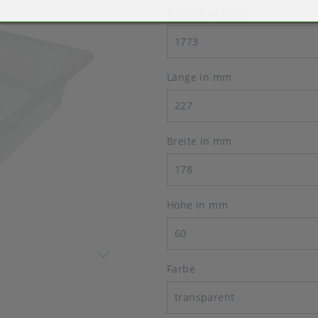
Füllmenge in ml
1773
Länge in mm
227
Breite in mm
178
Höhe in mm
l
60
 nicht überein
Farbe
transparent