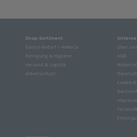
Shop-Sortiment
Untern
Gastro-Bedarf / HoReCa
Über un
Reinigung & Hygiene
AGB
Versand & Logistik
Widerru
Arbeitsschutz
Datensc
Cookie-Ri
Barriere
Impress
Versand
Entsorg