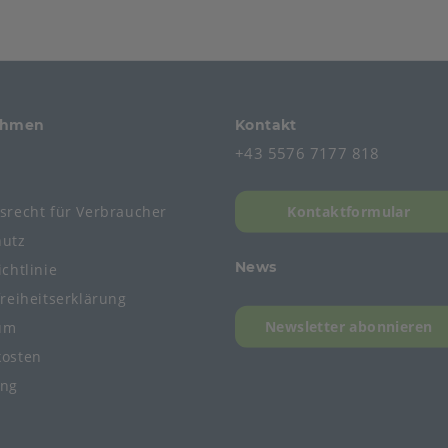
ehmen
Kontakt
+43 5576 7177 818
s
fsrecht
für
Verbraucher
Kontaktformular
hutz
News
chtlinie
freiheitserklärung
Newsletter abonnieren
um
kosten
ung