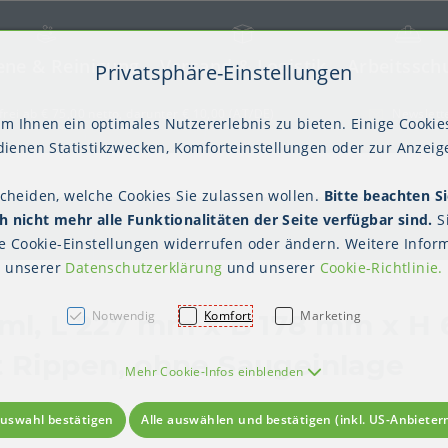
ene & Reinigung
Versand & Logistik
Arbeitssch
Privatsphäre-Einstellungen
) springen [AK + 2]
frei ab € 75,00 netto, darunter € 10,00 (AT/DE)
Newslett
m Ihnen ein optimales Nutzererlebnis zu bieten. Einige Cookies
ienen Statistikzwecken, Komforteinstellungen oder zur Anzeige
scheiden, welche Cookies Sie zulassen wollen.
Bitte beachten Si
kter Tisch
gienebekleidung (PSA)
Palettensicherung
Gastroverpackungen
Hygienepapiere
Polstern & Kennzeichnen
Küchenbedarf
Waschraumhygie
Versan
Hygie
 nicht mehr alle Funktionalitäten der Seite verfügbar sind.
S
Einweghauben
Mundschutz
Schutzkleidung
te
Cookie-Einstellungen
widerrufen oder ändern. Weitere Inform
unserer
Datenschutzerklärung
und unserer
Cookie-Richtlinie
.
Notwendig
Komfort
Marketing
 ml, L 227 mm x B 178 mm x H 
t Rippen, ohne Saugeinlage
Mehr Cookie-Infos einblenden
uswahl bestätigen
Alle auswählen und bestätigen (inkl. US-Anbieter