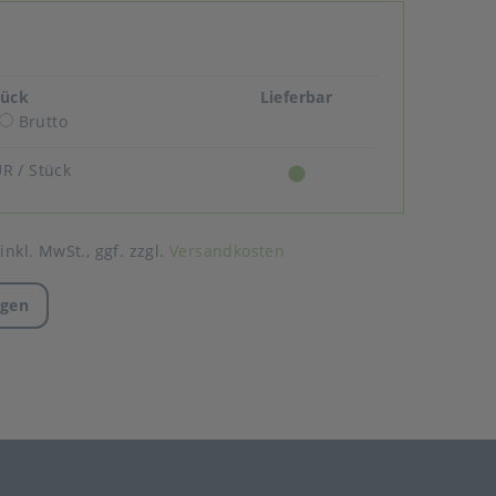
tück
Lieferbar
Brutto
UR
/ Stück
 inkl. MwSt.,
ggf. zzgl.
Versandkosten
agen