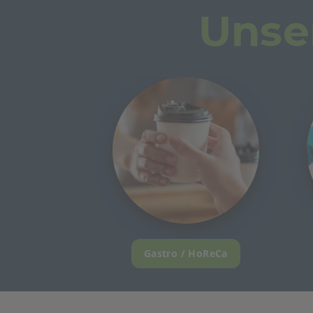
Unse
Gastro / HoReCa