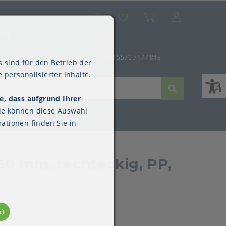
Suche
Mein Konto
Wunschliste
Warenkorb
SALE
utz
er-Anmeldung
+43 5576 7177 818
 sind für den Betrieb der
 personalisierter Inhalte.
e, dass aufgrund Ihrer
ne
dverpackungen
ne & Reinigung
Kimberly-Clark™
ie können diese Auswahl
Überschuhe
ationen finden Sie in
60 mm, rechteckig, PP,
n)