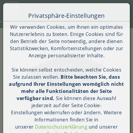
Toggle 
Privatsphäre-Einstellungen
Zum Inhalt springen [AK + 0]
Zum Hauptmenü springen [AK + 1]
Zum Shop-Menü (Suche, Wunschliste, Warenkorb, Mein Ac
Zum Widget-Menü rechts springen [AK + 3]
Zu den Inhalten im Fußbereich springen [AK + 4]
Kauf auf Rechnung (B2B)
Wir verwenden Cookies, um Ihnen ein optimales
Nutzererlebnis zu bieten. Einige Cookies sind für
Shop
Produkt-Detailansicht
den Betrieb der Seite notwendig, andere dienen
Statistikzwecken, Komforteinstellungen oder zur
Anzeige personalisierter Inhalte.
Sie können selbst entscheiden, welche Cookies
Sie zulassen wollen.
Bitte beachten Sie, dass
aufgrund Ihrer Einstellungen womöglich nicht
mehr alle Funktionalitäten der Seite
verfügbar sind.
Sie können diese Auswahl
jederzeit auf der Seite
Cookie-
Einstellungen
widerrufen oder ändern. Weitere
Informationen finden Sie in
unserer
Datenschutzerklärung
und unserer
Siegelschale MAP, 654 ml, L 187