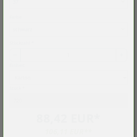
37
Farbe
schwarz
Stückzahl
*
Einheit
Stück
*
88,42 EUR
*
106,11 EUR
**