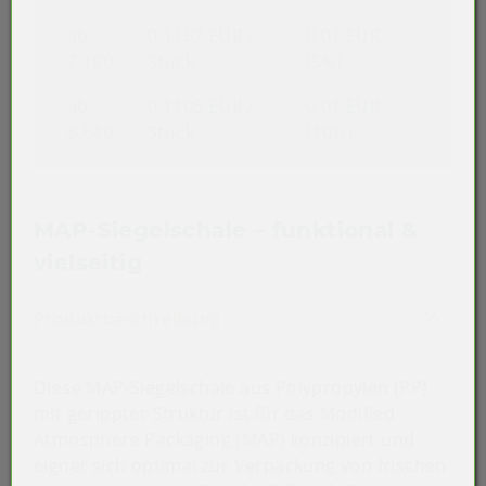
ab
0,1167 EUR
/
0,01 EUR
2.160
Stück
(5%)
ab
0,1105 EUR
/
0,01 EUR
8.640
Stück
(10%)
MAP-Siegelschale – funktional &
vielseitig
Akkordeon auf-/zuklappen st
Produktbeschreibung
Diese MAP-Siegelschale aus Polypropylen (PP)
mit gerippter Struktur ist für das Modified
Atmosphere Packaging (MAP) konzipiert und
eignet sich optimal zur Verpackung von frischen