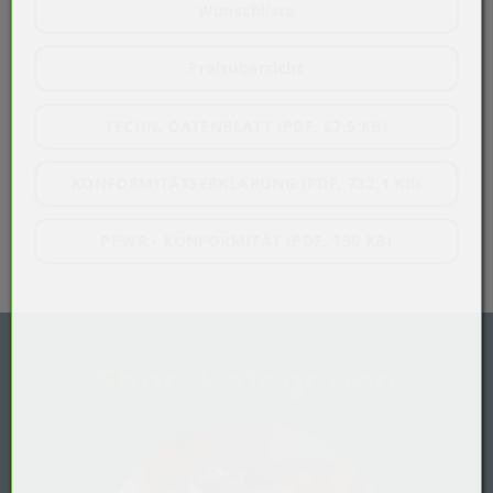
Wunschliste
Preisübersicht
TECHN. DATENBLATT (PDF, 67,5 KB)
KONFORMITÄTSERKLÄRUNG (PDF, 732,1 KB)
PPWR - KONFORMITÄT (PDF, 190 KB)
Shop-Kategorien