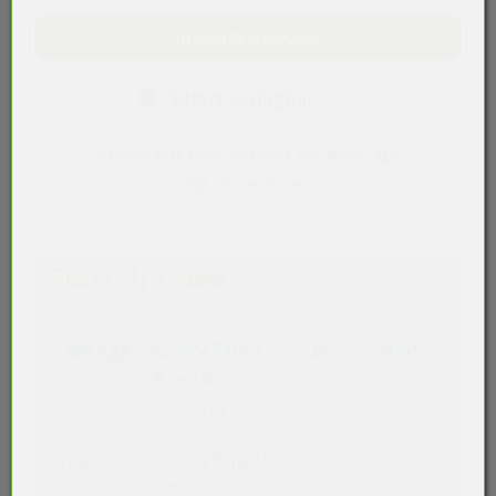
In den Warenkorb
Sofort verfügbar
* Preise exkl. MwSt. ** Preise inkl. MwSt., ggf.
zzgl.
Versandkosten
Staffelpreise
Menge
Preis / Stück
Preisvorteil
Netto
Brutto
ab 720
0,1228 EUR
/
Stück