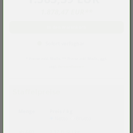
1.878,47 EUR
**
In den Warenkorb
Sofort verfügbar
* Preise exkl. MwSt. ** Preise inkl. MwSt., ggf.
zzgl.
Versandkosten
Staffelpreise
Menge
Preis / kg
Netto
Brutto
ab 660
2,37 EUR
/ kg