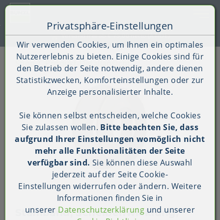
Toggle 
Privatsphäre-Einstellungen
Zum Inhalt springen [AK + 0]
Zum Hauptmenü springen [AK + 1]
Zum Shop-Menü (Suche, Wunschliste, Warenkorb, Mein Ac
Zum Widget-Menü rechts springen [AK + 3]
Zu den Inhalten im Fußbereich springen [AK + 4]
Kauf auf Rechnung (B2B)
Wir verwenden Cookies, um Ihnen ein optimales
Nutzererlebnis zu bieten. Einige Cookies sind für
Shop
Produkt-Detailansicht
den Betrieb der Seite notwendig, andere dienen
Statistikzwecken, Komforteinstellungen oder zur
Anzeige personalisierter Inhalte.
Sie können selbst entscheiden, welche Cookies
Sie zulassen wollen.
Bitte beachten Sie, dass
aufgrund Ihrer Einstellungen womöglich nicht
mehr alle Funktionalitäten der Seite
verfügbar sind.
Sie können diese Auswahl
jederzeit auf der Seite
Cookie-
Einstellungen
widerrufen oder ändern. Weitere
Informationen finden Sie in
unserer
Datenschutzerklärung
und unserer
Stahlband, Scheibenwicklung,