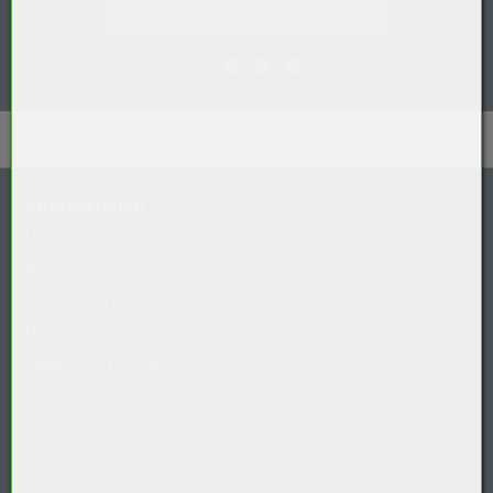
Gastro / HoReCa
Unternehmen
Über uns
AGB
Widerrufsrecht
für
Verbraucher
Datenschutz
Cookie-Richtlinie
Barrierefreiheitserklärung
Impressum
Versandkosten
Entsorgung