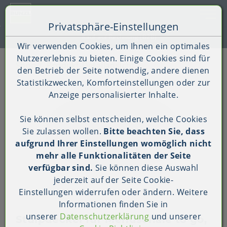
Toggle 
Privatsphäre-Einstellungen
Zum Inhalt springen [AK + 0]
Zum Hauptmenü springen [AK + 1]
Zum Shop-Menü (Suche, Wunschliste, Warenkorb, Mein Ac
Zum Widget-Menü rechts springen [AK + 3]
Zu den Inhalten im Fußbereich springen [AK + 4]
Kauf auf Rechnung (B2B)
Wir verwenden Cookies, um Ihnen ein optimales
Nutzererlebnis zu bieten. Einige Cookies sind für
Shop
Produkt-Detailansicht
den Betrieb der Seite notwendig, andere dienen
Statistikzwecken, Komforteinstellungen oder zur
Anzeige personalisierter Inhalte.
Sie können selbst entscheiden, welche Cookies
Sie zulassen wollen.
Bitte beachten Sie, dass
aufgrund Ihrer Einstellungen womöglich nicht
mehr alle Funktionalitäten der Seite
verfügbar sind.
Sie können diese Auswahl
jederzeit auf der Seite
Cookie-
Einstellungen
widerrufen oder ändern. Weitere
Informationen finden Sie in
unserer
Datenschutzerklärung
und unserer
Stülpdeckel für Menüschale to go,