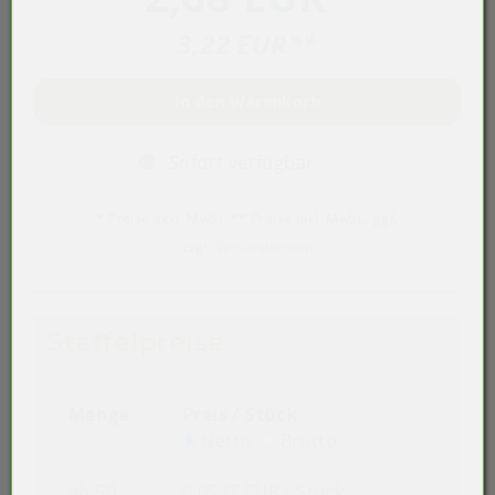
3,22 EUR
**
In den Warenkorb
Sofort verfügbar
* Preise exkl. MwSt. ** Preise inkl. MwSt., ggf.
zzgl.
Versandkosten
Staffelpreise
Menge
Preis / Stück
Netto
Brutto
ab 50
0,0537 EUR
/ Stück