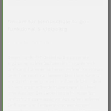
Deckel für Menüschale to go –
funktional & vielseitig
Akkordeon auf-/zuklappen st
Produktbeschreibung
Dieser runde PET-Deckel ist die passende
Ergänzung zu Menüschalen im To-go-Bereich
und sorgt für einen sicheren, dichten Verschluss
beim Transport von Speisen. Das klare Material
ermöglicht eine gute Sicht auf den Inhalt – ideal
für eine ansprechende Präsentation in Theke
oder Auslage. Der Deckel ist stabil, stapelbar
und schützt zuverlässig vor Auslaufen, äußeren
Einflüssen und Temperaturschwankungen.
Besonders geeignet für Gastronomie, Catering