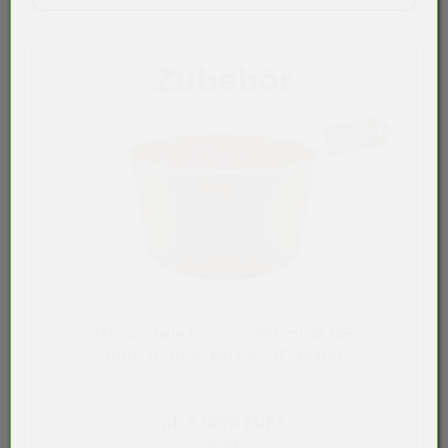
Zubehör
Menüschale to go, 1.000 ml, Ø 165
mm, 70 mm, Karton/PE, braun
ab 0,0870 EUR*
Stück