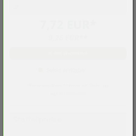
7,72 EUR
*
9,26 EUR
**
In den Warenkorb
Sofort verfügbar
* Preise exkl. MwSt. ** Preise inkl. MwSt., ggf.
zzgl.
Versandkosten
Staffelpreise