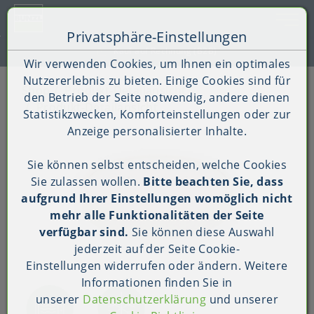
Toggle 
Privatsphäre-Einstellungen
Zum Inhalt springen [AK + 0]
Zum Hauptmenü springen [AK + 1]
Zum Shop-Menü (Suche, Wunschliste, Warenkorb, Mein Ac
Zum Widget-Menü rechts springen [AK + 3]
Zu den Inhalten im Fußbereich springen [AK + 4]
Kauf auf Rechnung (B2B)
Wir verwenden Cookies, um Ihnen ein optimales
Nutzererlebnis zu bieten. Einige Cookies sind für
Shop
Produkt-Detailansicht
den Betrieb der Seite notwendig, andere dienen
Produkt-Detailansicht
Statistikzwecken, Komforteinstellungen oder zur
Anzeige personalisierter Inhalte.
Sie können selbst entscheiden, welche Cookies
Sie zulassen wollen.
Bitte beachten Sie, dass
aufgrund Ihrer Einstellungen womöglich nicht
mehr alle Funktionalitäten der Seite
verfügbar sind.
Sie können diese Auswahl
jederzeit auf der Seite
Cookie-
Einstellungen
widerrufen oder ändern. Weitere
Informationen finden Sie in
unserer
Datenschutzerklärung
und unserer