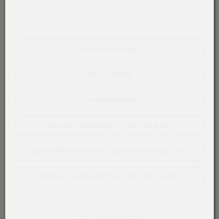
Artikelnummer:
11014
Produktanfrage
Wunschliste
Preisübersicht
TECHN. DATENBLATT (PDF, 67,8 KB)
KONFORMITÄTSERKLÄRUNG (PDF, 485,1 KB)
PPWR - KONFORMITÄT (PDF, 187,6 KB)