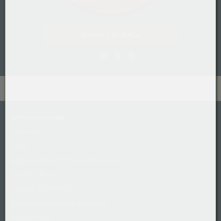
Gastro / HoReCa
Unternehmen
Über uns
AGB
Widerrufsrecht
für
Verbraucher
Datenschutz
Cookie-Richtlinie
Barrierefreiheitserklärung
Impressum