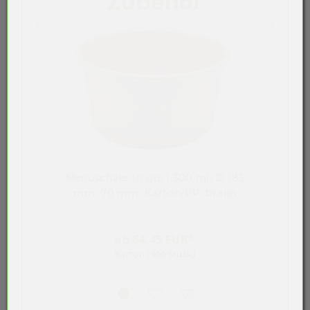
Zubehör
Menüschale to go, 1.300 ml, Ø 185
mm, 70 mm, Karton/PP, braun
ab 64,45 EUR*
Karton (300 Stück)