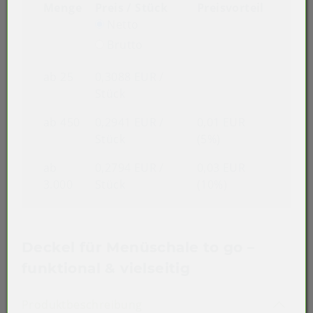
Menge
Preis / Stück
Preisvorteil
Netto
Brutto
ab 25
0,3088 EUR
/
Stück
ab 450
0,2941 EUR
/
0,01 EUR
Stück
(5%)
ab
0,2794 EUR
/
0,03 EUR
3.000
Stück
(10%)
Deckel für Menüschale to go –
funktional & vielseitig
Akkordeon auf-/zuklappen st
Produktbeschreibung